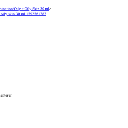
ination/Oily + Oily Skin 30 ml
>
to-oily-skin-30-ml-1592561787
enterer.