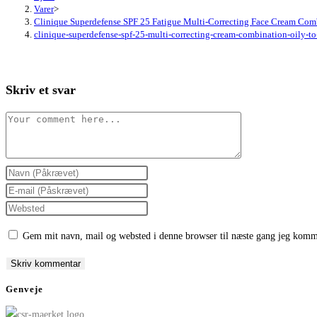
Varer
>
Clinique Superdefense SPF 25 Fatigue Multi-Correcting Face Cream Comb
clinique-superdefense-spf-25-multi-correcting-cream-combination-oily-
Skriv et svar
Comment
Enter
your
Enter
name
your
Enter
or
email
your
Gem mit navn, mail og websted i denne browser til næste gang jeg komm
username
address
website
to
to
URL
comment
comment
(optional)
Genveje