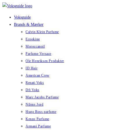
Skip
to
Voksguide
content
Brands & Mærker
Calvin Klein Parfume
Ecooking
Moroccanoil
Parfume Versace
Ole Henriksen Produkter
ID Hair
American Crew
Renati Voks
Dfi Voks
Marc Jacobs Parfume
Nilens Jord
Hugo Boss parfume
Kenzo Parfume
Armani Parfume