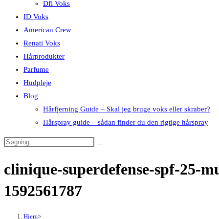
Dfi Voks
ID Voks
American Crew
Renati Voks
Hårprodukter
Parfume
Hudpleje
Blog
Hårfjerning Guide – Skal jeg bruge voks eller skraber?
Hårspray guide – sådan finder du den rigtige hårspray
clinique-superdefense-spf-25-mu
1592561787
Hjem
>