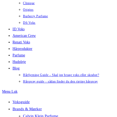
Clinique
Origins
Burberry Parfume
Dfi Voks
ID Voks
American Crew
Renati Voks
Hårprodukter
Parfume
Hudpleje
Blog
Hårfjerning Guide – Skal jeg bruge voks eller skraber?
Hårspray guide – sådan finder du den rigtige hårspray
Menu
Luk
Voksguide
Brands & Mærker
Calvin Klein Parfume