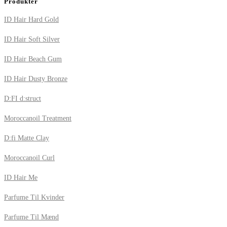
Produkter
ID Hair Hard Gold
ID Hair Soft Silver
ID Hair Beach Gum
ID Hair Dusty Bronze
D:FI d:struct
Moroccanoil Treatment
D:fi Matte Clay
Moroccanoil Curl
ID Hair Me
Parfume Til Kvinder
Parfume Til Mænd