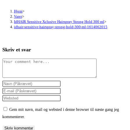
Hjem
>
Varer
>
IdHAIR Sensitive Xclusive Hairspray Strong Hold 300 ml
>
idhair-sensitive-hairspray-strong-hold-300-ml-1614062015
Skriv et svar
Comment
Enter
your
Enter
name
your
Enter
or
email
your
Gem mit navn, mail og websted i denne browser til næste gang jeg
username
address
website
kommenterer.
to
to
URL
comment
comment
(optional)