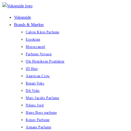
Skip
to
Voksguide
content
Brands & Mærker
Calvin Klein Parfume
Ecooking
Moroccanoil
Parfume Versace
Ole Henriksen Produkter
ID Hair
American Crew
Renati Voks
Dfi Voks
Marc Jacobs Parfume
Nilens Jord
Hugo Boss parfume
Kenzo Parfume
Armani Parfume