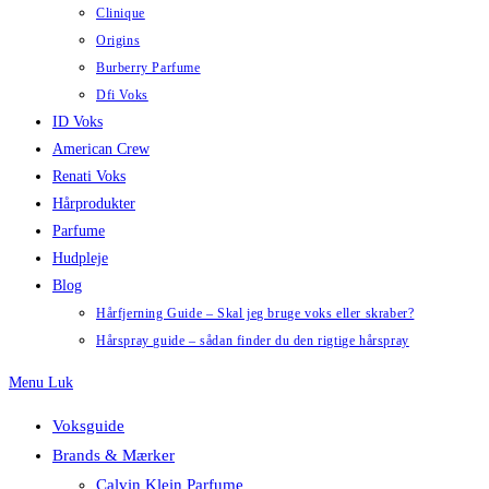
Clinique
Origins
Burberry Parfume
Dfi Voks
ID Voks
American Crew
Renati Voks
Hårprodukter
Parfume
Hudpleje
Blog
Hårfjerning Guide – Skal jeg bruge voks eller skraber?
Hårspray guide – sådan finder du den rigtige hårspray
Menu
Luk
Voksguide
Brands & Mærker
Calvin Klein Parfume