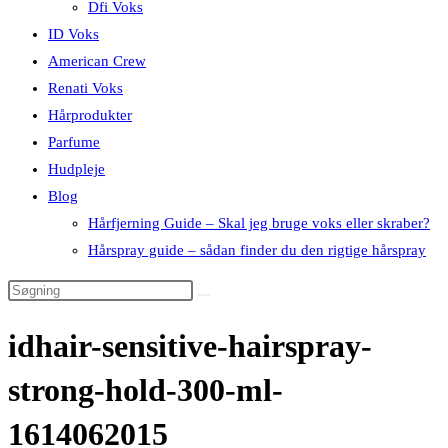
Dfi Voks
ID Voks
American Crew
Renati Voks
Hårprodukter
Parfume
Hudpleje
Blog
Hårfjerning Guide – Skal jeg bruge voks eller skraber?
Hårspray guide – sådan finder du den rigtige hårspray
idhair-sensitive-hairspray-
strong-hold-300-ml-
1614062015