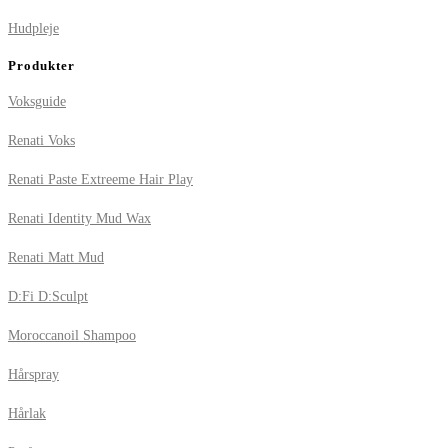
Hudpleje
Produkter
Voksguide
Renati Voks
Renati Paste Extreeme Hair Play
Renati Identity Mud Wax
Renati Matt Mud
D:Fi D:Sculpt
Moroccanoil Shampoo
Hårspray
Hårlak