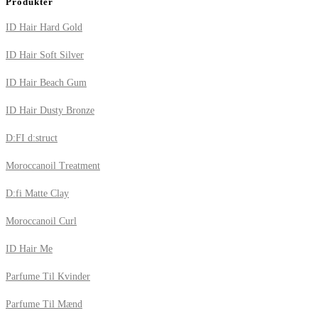
Produkter
ID Hair Hard Gold
ID Hair Soft Silver
ID Hair Beach Gum
ID Hair Dusty Bronze
D:FI d:struct
Moroccanoil Treatment
D:fi Matte Clay
Moroccanoil Curl
ID Hair Me
Parfume Til Kvinder
Parfume Til Mænd