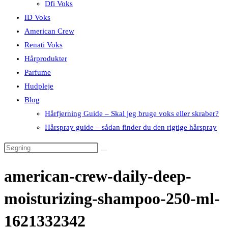
Dfi Voks
ID Voks
American Crew
Renati Voks
Hårprodukter
Parfume
Hudpleje
Blog
Hårfjerning Guide – Skal jeg bruge voks eller skraber?
Hårspray guide – sådan finder du den rigtige hårspray
american-crew-daily-deep-
moisturizing-shampoo-250-ml-
1621332342