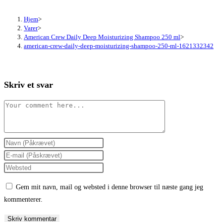
Hjem
>
Varer
>
American Crew Daily Deep Moisturizing Shampoo 250 ml
>
american-crew-daily-deep-moisturizing-shampoo-250-ml-1621332342
Skriv et svar
Comment
Enter
your
Enter
name
your
Enter
or
email
your
Gem mit navn, mail og websted i denne browser til næste gang jeg
username
address
website
kommenterer.
to
to
URL
comment
comment
(optional)