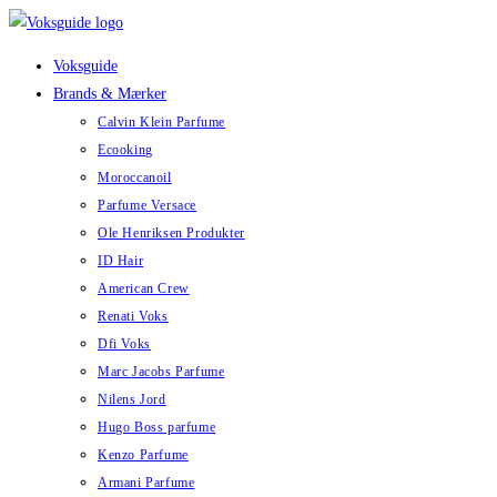
Skip
to
Voksguide
content
Brands & Mærker
Calvin Klein Parfume
Ecooking
Moroccanoil
Parfume Versace
Ole Henriksen Produkter
ID Hair
American Crew
Renati Voks
Dfi Voks
Marc Jacobs Parfume
Nilens Jord
Hugo Boss parfume
Kenzo Parfume
Armani Parfume