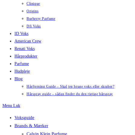
Clinique
Origins
Burberry Parfume
Dfi Voks
ID Voks
American Crew
Renati Voks
Hårprodukter
Parfume
Hudpleje
Blog
Hårfjerning Guide – Skal jeg bruge voks eller skraber?
Hårspray guide – sådan finder du den rigtige hårspray
Menu
Luk
Voksguide
Brands & Mærker
Calvin Klein Parfume