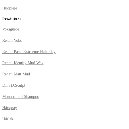
Hudpleje
Produkter
Voksguide
Renati Voks
Renati Paste Extreeme Hair Play
Renati Identity Mud Wax
Renati Matt Mud
D:Fi D:Sculpt
Moroccanoil Shampoo
Hårspray
Hårlak