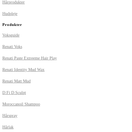
Hårprodukter
Hudpleje
Produkter
Voksguide
Renati Voks
Renati Paste Extreeme Hair Play
Renati Identity Mud Wax
Renati Matt Mud
D:Fi D:Sculpt
Moroccanoil Shampoo
Hårspray
Hårlak