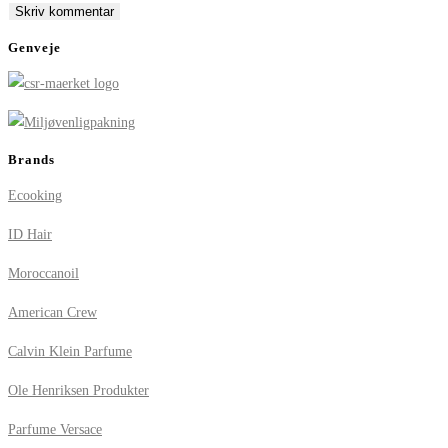
comment
comment
(optional)
Genveje
Brands
Ecooking
ID Hair
Moroccanoil
American Crew
Calvin Klein Parfume
Ole Henriksen Produkter
Parfume Versace