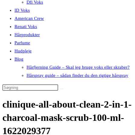
Dfi Voks
ID Voks
American Crew
Renati Voks
Hårprodukter
Parfume
Hudpleje
Blog
Hårfjerning Guide – Skal jeg bruge voks eller skraber?
Hårspray guide – sådan finder du den rigtige hårspray
clinique-all-about-clean-2-in-1-
charcoal-mask-scrub-100-ml-
1622029377