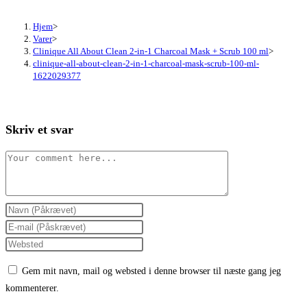
Hjem
>
Varer
>
Clinique All About Clean 2-in-1 Charcoal Mask + Scrub 100 ml
>
clinique-all-about-clean-2-in-1-charcoal-mask-scrub-100-ml-
1622029377
Skriv et svar
Comment
Enter
your
Enter
name
your
Enter
or
email
your
Gem mit navn, mail og websted i denne browser til næste gang jeg
username
address
website
kommenterer.
to
to
URL