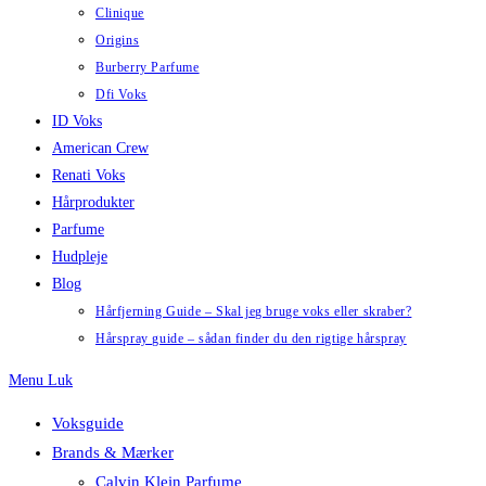
Clinique
Origins
Burberry Parfume
Dfi Voks
ID Voks
American Crew
Renati Voks
Hårprodukter
Parfume
Hudpleje
Blog
Hårfjerning Guide – Skal jeg bruge voks eller skraber?
Hårspray guide – sådan finder du den rigtige hårspray
Menu
Luk
Voksguide
Brands & Mærker
Calvin Klein Parfume