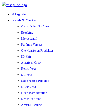
Skip
to
Voksguide
content
Brands & Mærker
Calvin Klein Parfume
Ecooking
Moroccanoil
Parfume Versace
Ole Henriksen Produkter
ID Hair
American Crew
Renati Voks
Dfi Voks
Marc Jacobs Parfume
Nilens Jord
Hugo Boss parfume
Kenzo Parfume
Armani Parfume