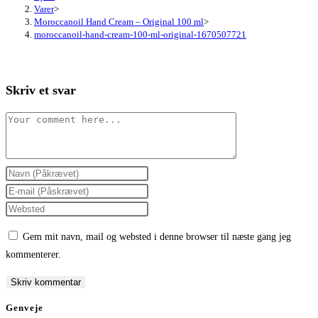
Varer
>
Moroccanoil Hand Cream – Original 100 ml
>
moroccanoil-hand-cream-100-ml-original-1670507721
Skriv et svar
Comment
Enter
your
Enter
name
your
Enter
or
email
your
Gem mit navn, mail og websted i denne browser til næste gang jeg
username
address
website
kommenterer.
to
to
URL
comment
comment
(optional)
Genveje