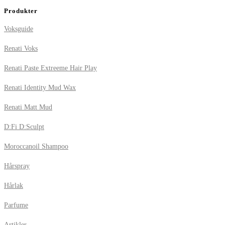
Produkter
Voksguide
Renati Voks
Renati Paste Extreeme Hair Play
Renati Identity Mud Wax
Renati Matt Mud
D:Fi D:Sculpt
Moroccanoil Shampoo
Hårspray
Hårlak
Parfume
Artikler