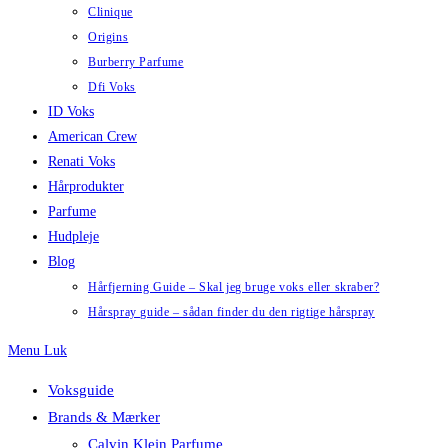
Clinique
Origins
Burberry Parfume
Dfi Voks
ID Voks
American Crew
Renati Voks
Hårprodukter
Parfume
Hudpleje
Blog
Hårfjerning Guide – Skal jeg bruge voks eller skraber?
Hårspray guide – sådan finder du den rigtige hårspray
Menu
Luk
Voksguide
Brands & Mærker
Calvin Klein Parfume