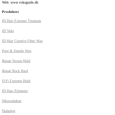
Web: www.voksguide.dk
Produkter
ID Hair Extreme Titanium
ID Voks
ID Hair Creative Fiber Wax
Pure & Simple Wax
Renati Strong Hold
Renati Rock Hard
D:Fi Extreme Hold
ID Hair Elements
Hårprodukter
Hudpleje