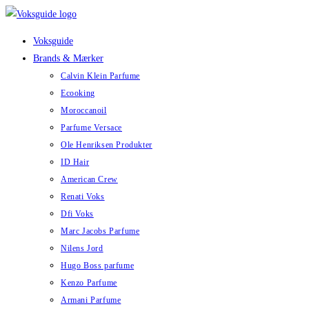
Skip
to
Voksguide
content
Brands & Mærker
Calvin Klein Parfume
Ecooking
Moroccanoil
Parfume Versace
Ole Henriksen Produkter
ID Hair
American Crew
Renati Voks
Dfi Voks
Marc Jacobs Parfume
Nilens Jord
Hugo Boss parfume
Kenzo Parfume
Armani Parfume