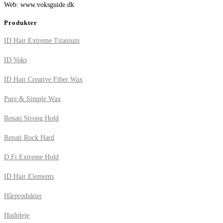
Web: www.voksguide.dk
Produkter
ID Hair Extreme Titanium
ID Voks
ID Hair Creative Fiber Wax
Pure & Simple Wax
Renati Strong Hold
Renati Rock Hard
D:Fi Extreme Hold
ID Hair Elements
Hårprodukter
Hudpleje