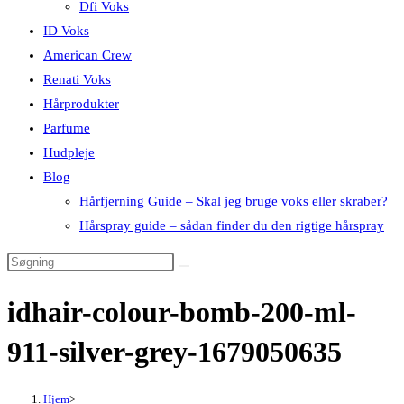
Dfi Voks
ID Voks
American Crew
Renati Voks
Hårprodukter
Parfume
Hudpleje
Blog
Hårfjerning Guide – Skal jeg bruge voks eller skraber?
Hårspray guide – sådan finder du den rigtige hårspray
idhair-colour-bomb-200-ml-
911-silver-grey-1679050635
Hjem
>