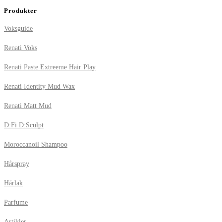
Produkter
Voksguide
Renati Voks
Renati Paste Extreeme Hair Play
Renati Identity Mud Wax
Renati Matt Mud
D:Fi D:Sculpt
Moroccanoil Shampoo
Hårspray
Hårlak
Parfume
Artikler