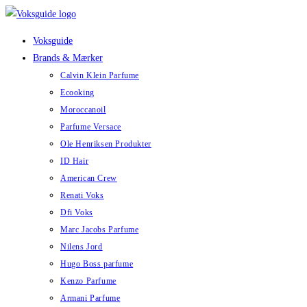
Skip
to
Voksguide
content
Brands & Mærker
Calvin Klein Parfume
Ecooking
Moroccanoil
Parfume Versace
Ole Henriksen Produkter
ID Hair
American Crew
Renati Voks
Dfi Voks
Marc Jacobs Parfume
Nilens Jord
Hugo Boss parfume
Kenzo Parfume
Armani Parfume