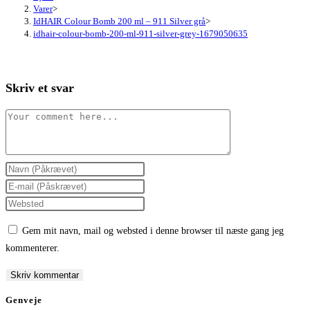
Varer
>
IdHAIR Colour Bomb 200 ml – 911 Silver grå
>
idhair-colour-bomb-200-ml-911-silver-grey-1679050635
Skriv et svar
Comment
Enter
your
Enter
name
your
Enter
or
email
your
Gem mit navn, mail og websted i denne browser til næste gang jeg
username
address
website
kommenterer.
to
to
URL
comment
comment
(optional)
Genveje