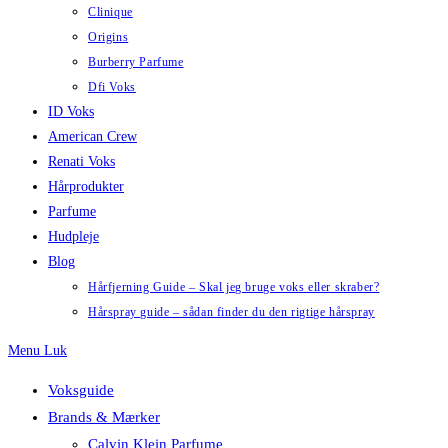
Clinique
Origins
Burberry Parfume
Dfi Voks
ID Voks
American Crew
Renati Voks
Hårprodukter
Parfume
Hudpleje
Blog
Hårfjerning Guide – Skal jeg bruge voks eller skraber?
Hårspray guide – sådan finder du den rigtige hårspray
Menu
Luk
Voksguide
Brands & Mærker
Calvin Klein Parfume