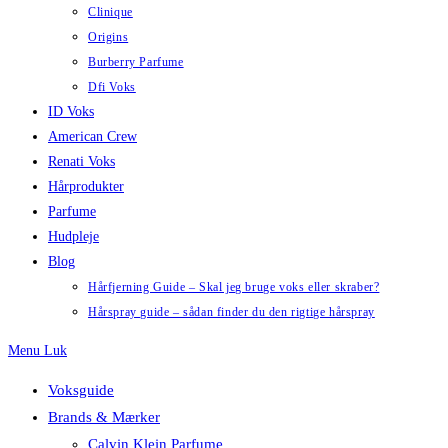
Clinique
Origins
Burberry Parfume
Dfi Voks
ID Voks
American Crew
Renati Voks
Hårprodukter
Parfume
Hudpleje
Blog
Hårfjerning Guide – Skal jeg bruge voks eller skraber?
Hårspray guide – sådan finder du den rigtige hårspray
Menu
Luk
Voksguide
Brands & Mærker
Calvin Klein Parfume