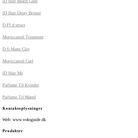
ID Hair Beach Gum
ID Hair Dusty Bronze
D:FI d:struct
Moroccanoil Treatment
D:fi Matte Clay
Moroccanoil Curl
ID Hair Me
Parfume Til Kvinder
Parfume Til Mænd
Kontaktoplysninger
Web: www.voksguide.dk
Produkter