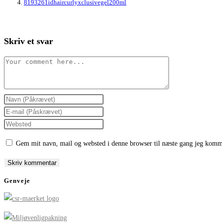
8193261idhaircurlyxclusivegel200ml
Skriv et svar
Comment
Enter
your
Enter
name
your
Enter
or
email
your
Gem mit navn, mail og websted i denne browser til næste gang jeg komm
username
address
website
to
to
URL
comment
comment
(optional)
Genveje