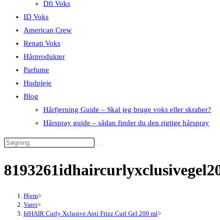
Dfi Voks
ID Voks
American Crew
Renati Voks
Hårprodukter
Parfume
Hudpleje
Blog
Hårfjerning Guide – Skal jeg bruge voks eller skraber?
Hårspray guide – sådan finder du den rigtige hårspray
8193261idhaircurlyxclusivegel2
Hjem
>
Varer
>
IdHAIR Curly Xclusive Anti Frizz Curl Gel 200 ml
>