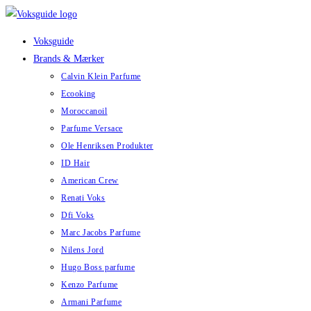
Skip
to
Voksguide
content
Brands & Mærker
Calvin Klein Parfume
Ecooking
Moroccanoil
Parfume Versace
Ole Henriksen Produkter
ID Hair
American Crew
Renati Voks
Dfi Voks
Marc Jacobs Parfume
Nilens Jord
Hugo Boss parfume
Kenzo Parfume
Armani Parfume