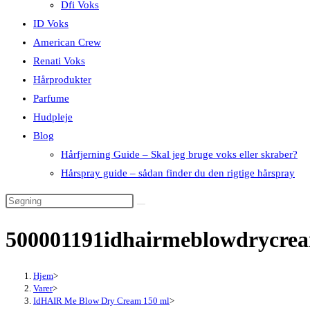
Dfi Voks
ID Voks
American Crew
Renati Voks
Hårprodukter
Parfume
Hudpleje
Blog
Hårfjerning Guide – Skal jeg bruge voks eller skraber?
Hårspray guide – sådan finder du den rigtige hårspray
500001191idhairmeblowdrycre
Hjem
>
Varer
>
IdHAIR Me Blow Dry Cream 150 ml
>