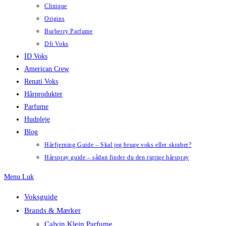
Clinique
Origins
Burberry Parfume
Dfi Voks
ID Voks
American Crew
Renati Voks
Hårprodukter
Parfume
Hudpleje
Blog
Hårfjerning Guide – Skal jeg bruge voks eller skraber?
Hårspray guide – sådan finder du den rigtige hårspray
Menu
Luk
Voksguide
Brands & Mærker
Calvin Klein Parfume