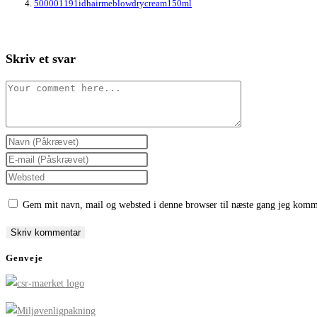
500001191idhairmeblowdrycream150ml
Skriv et svar
Comment
Enter
your
Enter
name
your
Enter
or
email
your
Gem mit navn, mail og websted i denne browser til næste gang jeg komm
username
address
website
to
to
URL
comment
comment
(optional)
Genveje