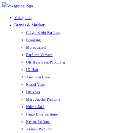
Skip
to
Voksguide
content
Brands & Mærker
Calvin Klein Parfume
Ecooking
Moroccanoil
Parfume Versace
Ole Henriksen Produkter
ID Hair
American Crew
Renati Voks
Dfi Voks
Marc Jacobs Parfume
Nilens Jord
Hugo Boss parfume
Kenzo Parfume
Armani Parfume