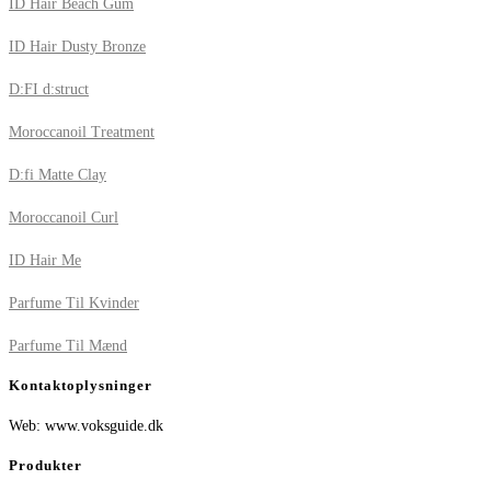
ID Hair Beach Gum
ID Hair Dusty Bronze
D:FI d:struct
Moroccanoil Treatment
D:fi Matte Clay
Moroccanoil Curl
ID Hair Me
Parfume Til Kvinder
Parfume Til Mænd
Kontaktoplysninger
Web: www.voksguide.dk
Produkter