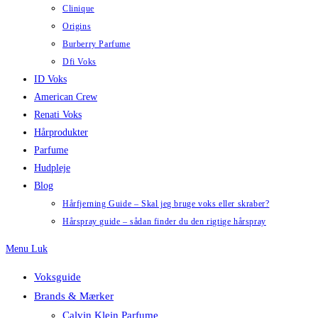
Clinique
Origins
Burberry Parfume
Dfi Voks
ID Voks
American Crew
Renati Voks
Hårprodukter
Parfume
Hudpleje
Blog
Hårfjerning Guide – Skal jeg bruge voks eller skraber?
Hårspray guide – sådan finder du den rigtige hårspray
Menu
Luk
Voksguide
Brands & Mærker
Calvin Klein Parfume