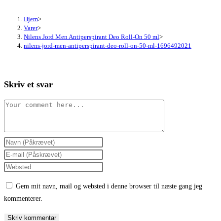
Hjem
>
Varer
>
Nilens Jord Men Antiperspirant Deo Roll-On 50 ml
>
nilens-jord-men-antiperspirant-deo-roll-on-50-ml-1696492021
Skriv et svar
Comment
Enter
your
Enter
name
your
Enter
or
email
your
Gem mit navn, mail og websted i denne browser til næste gang jeg
username
address
website
kommenterer.
to
to
URL
comment
comment
(optional)