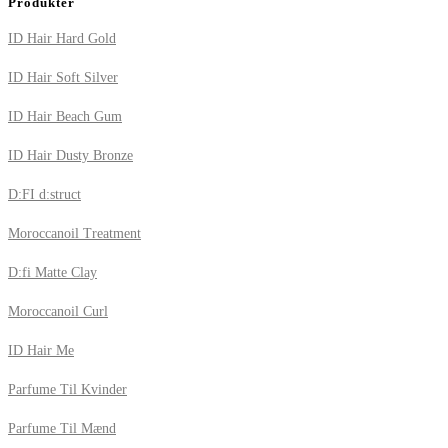
Produkter
ID Hair Hard Gold
ID Hair Soft Silver
ID Hair Beach Gum
ID Hair Dusty Bronze
D:FI d:struct
Moroccanoil Treatment
D:fi Matte Clay
Moroccanoil Curl
ID Hair Me
Parfume Til Kvinder
Parfume Til Mænd