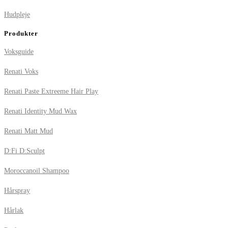
Hudpleje
Produkter
Voksguide
Renati Voks
Renati Paste Extreeme Hair Play
Renati Identity Mud Wax
Renati Matt Mud
D:Fi D:Sculpt
Moroccanoil Shampoo
Hårspray
Hårlak