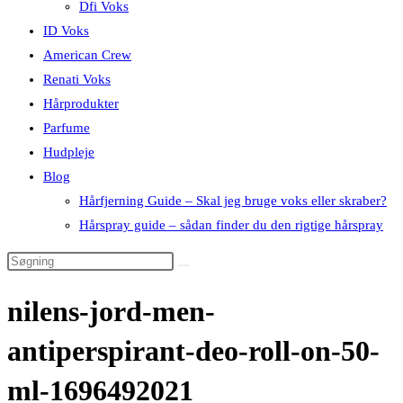
Dfi Voks
ID Voks
American Crew
Renati Voks
Hårprodukter
Parfume
Hudpleje
Blog
Hårfjerning Guide – Skal jeg bruge voks eller skraber?
Hårspray guide – sådan finder du den rigtige hårspray
nilens-jord-men-
antiperspirant-deo-roll-on-50-
ml-1696492021