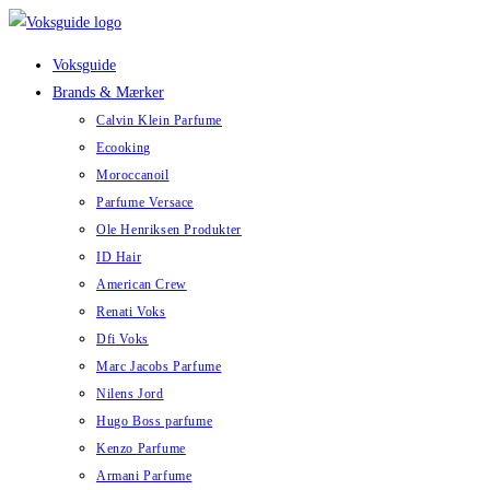
Skip
to
Voksguide
content
Brands & Mærker
Calvin Klein Parfume
Ecooking
Moroccanoil
Parfume Versace
Ole Henriksen Produkter
ID Hair
American Crew
Renati Voks
Dfi Voks
Marc Jacobs Parfume
Nilens Jord
Hugo Boss parfume
Kenzo Parfume
Armani Parfume