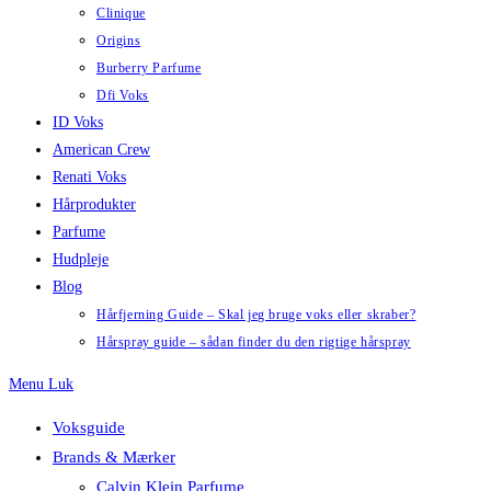
Clinique
Origins
Burberry Parfume
Dfi Voks
ID Voks
American Crew
Renati Voks
Hårprodukter
Parfume
Hudpleje
Blog
Hårfjerning Guide – Skal jeg bruge voks eller skraber?
Hårspray guide – sådan finder du den rigtige hårspray
Menu
Luk
Voksguide
Brands & Mærker
Calvin Klein Parfume