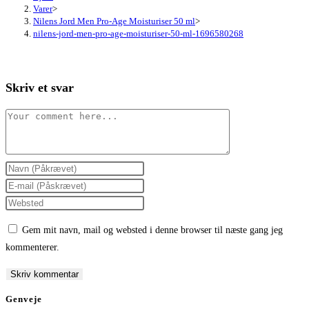
Varer
>
Nilens Jord Men Pro-Age Moisturiser 50 ml
>
nilens-jord-men-pro-age-moisturiser-50-ml-1696580268
Skriv et svar
Comment
Enter
your
Enter
name
your
Enter
or
email
your
Gem mit navn, mail og websted i denne browser til næste gang jeg
username
address
website
kommenterer.
to
to
URL
comment
comment
(optional)
Genveje