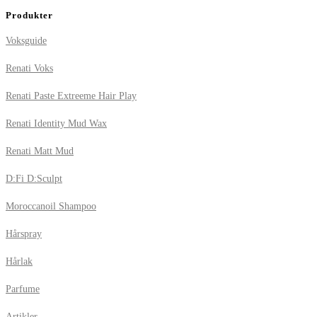
Produkter
Voksguide
Renati Voks
Renati Paste Extreeme Hair Play
Renati Identity Mud Wax
Renati Matt Mud
D:Fi D:Sculpt
Moroccanoil Shampoo
Hårspray
Hårlak
Parfume
Artikler