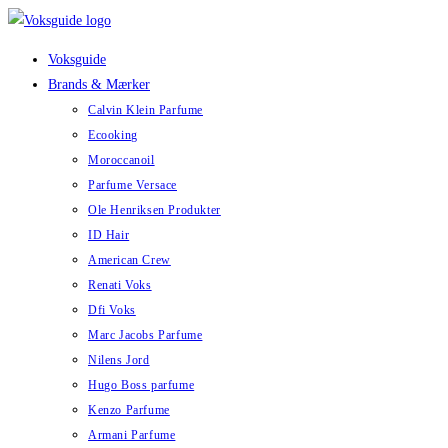
Skip
to
Voksguide
content
Brands & Mærker
Calvin Klein Parfume
Ecooking
Moroccanoil
Parfume Versace
Ole Henriksen Produkter
ID Hair
American Crew
Renati Voks
Dfi Voks
Marc Jacobs Parfume
Nilens Jord
Hugo Boss parfume
Kenzo Parfume
Armani Parfume