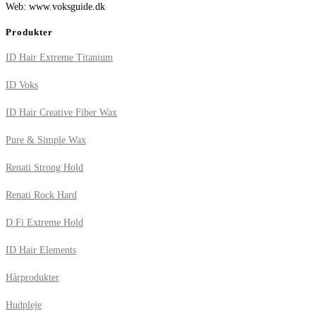
Web: www.voksguide.dk
Produkter
ID Hair Extreme Titanium
ID Voks
ID Hair Creative Fiber Wax
Pure & Simple Wax
Renati Strong Hold
Renati Rock Hard
D:Fi Extreme Hold
ID Hair Elements
Hårprodukter
Hudpleje