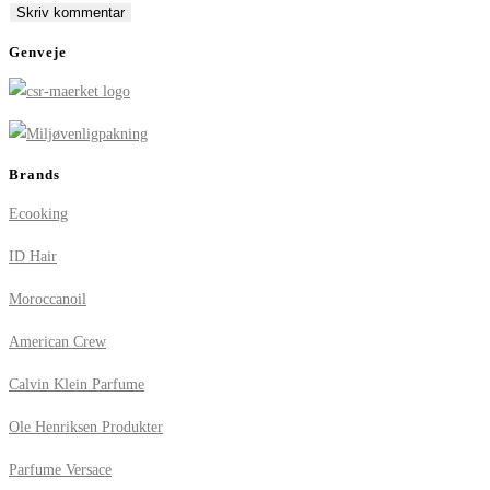
comment
comment
(optional)
Genveje
Brands
Ecooking
ID Hair
Moroccanoil
American Crew
Calvin Klein Parfume
Ole Henriksen Produkter
Parfume Versace