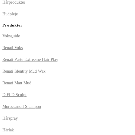
Hårprodukter
Hudpleje
Produkter
Voksguide
Renati Voks
Renati Paste Extreeme Hair Play
Renati Identity Mud Wax
Renati Matt Mud
D:Fi D:Sculpt
Moroccanoil Shampoo
Hårspray
Hårlak