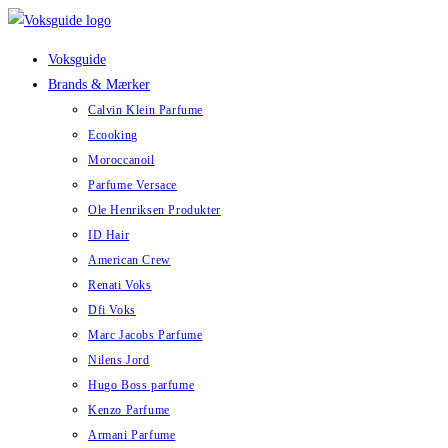
Skip
to
Voksguide
content
Brands & Mærker
Calvin Klein Parfume
Ecooking
Moroccanoil
Parfume Versace
Ole Henriksen Produkter
ID Hair
American Crew
Renati Voks
Dfi Voks
Marc Jacobs Parfume
Nilens Jord
Hugo Boss parfume
Kenzo Parfume
Armani Parfume