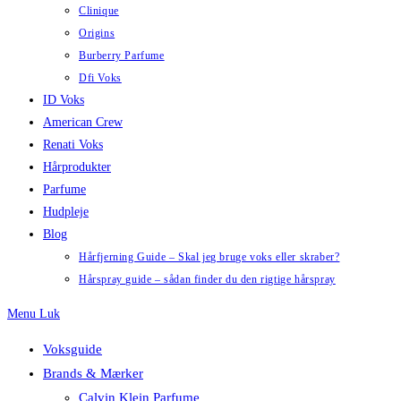
Clinique
Origins
Burberry Parfume
Dfi Voks
ID Voks
American Crew
Renati Voks
Hårprodukter
Parfume
Hudpleje
Blog
Hårfjerning Guide – Skal jeg bruge voks eller skraber?
Hårspray guide – sådan finder du den rigtige hårspray
Menu
Luk
Voksguide
Brands & Mærker
Calvin Klein Parfume