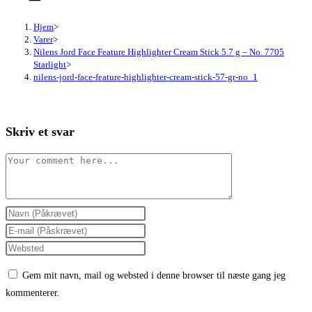
Hjem
>
Varer
>
Nilens Jord Face Feature Highlighter Cream Stick 5.7 g – No. 7705
Starlight
>
nilens-jord-face-feature-highlighter-cream-stick-57-gr-no_1
Skriv et svar
Comment
Enter
your
Enter
name
your
Enter
or
email
your
Gem mit navn, mail og websted i denne browser til næste gang jeg
username
address
website
kommenterer.
to
to
URL