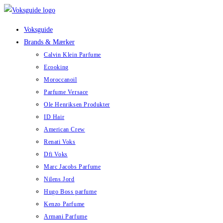
Skip
to
Voksguide
content
Brands & Mærker
Calvin Klein Parfume
Ecooking
Moroccanoil
Parfume Versace
Ole Henriksen Produkter
ID Hair
American Crew
Renati Voks
Dfi Voks
Marc Jacobs Parfume
Nilens Jord
Hugo Boss parfume
Kenzo Parfume
Armani Parfume