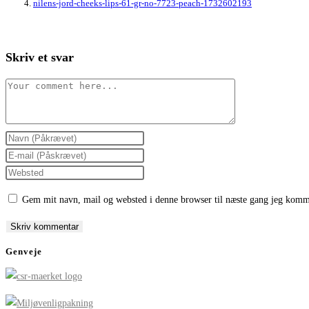
nilens-jord-cheeks-lips-61-gr-no-7723-peach-1732602193
Skriv et svar
Comment
Enter
your
Enter
name
your
Enter
or
email
your
Gem mit navn, mail og websted i denne browser til næste gang jeg komm
username
address
website
to
to
URL
comment
comment
(optional)
Genveje