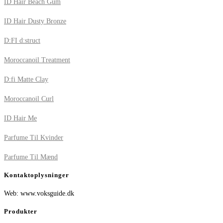
ID Hair Beach Gum
ID Hair Dusty Bronze
D:FI d:struct
Moroccanoil Treatment
D:fi Matte Clay
Moroccanoil Curl
ID Hair Me
Parfume Til Kvinder
Parfume Til Mænd
Kontaktoplysninger
Web: www.voksguide.dk
Produkter