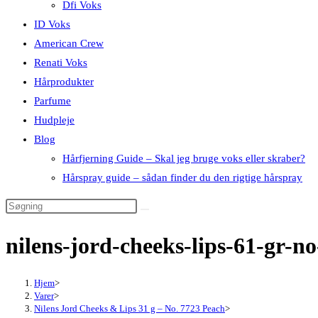
Dfi Voks
ID Voks
American Crew
Renati Voks
Hårprodukter
Parfume
Hudpleje
Blog
Hårfjerning Guide – Skal jeg bruge voks eller skraber?
Hårspray guide – sådan finder du den rigtige hårspray
nilens-jord-cheeks-lips-61-gr-
Hjem
>
Varer
>
Nilens Jord Cheeks & Lips 31 g – No. 7723 Peach
>