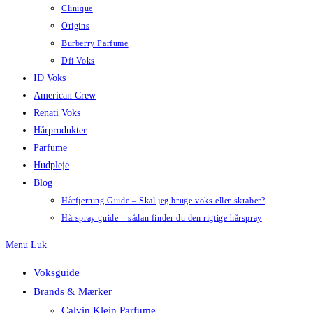
Clinique
Origins
Burberry Parfume
Dfi Voks
ID Voks
American Crew
Renati Voks
Hårprodukter
Parfume
Hudpleje
Blog
Hårfjerning Guide – Skal jeg bruge voks eller skraber?
Hårspray guide – sådan finder du den rigtige hårspray
Menu
Luk
Voksguide
Brands & Mærker
Calvin Klein Parfume