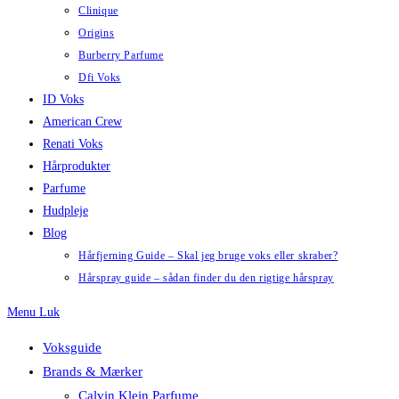
Clinique
Origins
Burberry Parfume
Dfi Voks
ID Voks
American Crew
Renati Voks
Hårprodukter
Parfume
Hudpleje
Blog
Hårfjerning Guide – Skal jeg bruge voks eller skraber?
Hårspray guide – sådan finder du den rigtige hårspray
Menu
Luk
Voksguide
Brands & Mærker
Calvin Klein Parfume