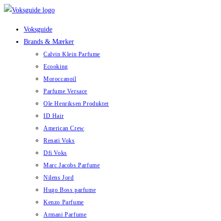
Skip
to
Voksguide
content
Brands & Mærker
Calvin Klein Parfume
Ecooking
Moroccanoil
Parfume Versace
Ole Henriksen Produkter
ID Hair
American Crew
Renati Voks
Dfi Voks
Marc Jacobs Parfume
Nilens Jord
Hugo Boss parfume
Kenzo Parfume
Armani Parfume