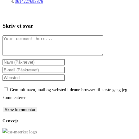
3614227693876
Skriv et svar
Comment
Enter
your
Enter
name
your
Enter
or
email
your
Gem mit navn, mail og websted i denne browser til næste gang jeg
username
address
website
kommenterer.
to
to
URL
comment
comment
(optional)
Genveje