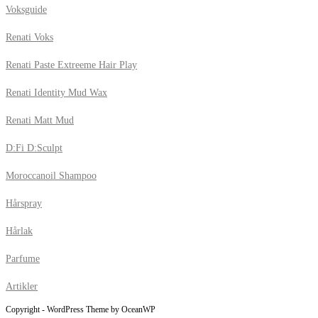
Voksguide
Renati Voks
Renati Paste Extreeme Hair Play
Renati Identity Mud Wax
Renati Matt Mud
D:Fi D:Sculpt
Moroccanoil Shampoo
Hårspray
Hårlak
Parfume
Artikler
Copyright - WordPress Theme by OceanWP