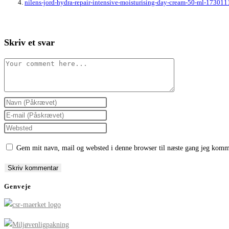
nilens-jord-hydra-repair-intensive-moisturising-day-cream-50-ml-17301
Skriv et svar
Comment
Enter
your
Enter
name
your
Enter
or
email
your
Gem mit navn, mail og websted i denne browser til næste gang jeg komm
username
address
website
to
to
URL
comment
comment
(optional)
Genveje