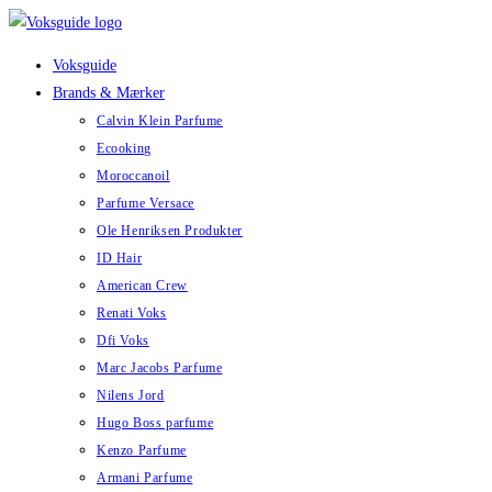
Skip
to
Voksguide
content
Brands & Mærker
Calvin Klein Parfume
Ecooking
Moroccanoil
Parfume Versace
Ole Henriksen Produkter
ID Hair
American Crew
Renati Voks
Dfi Voks
Marc Jacobs Parfume
Nilens Jord
Hugo Boss parfume
Kenzo Parfume
Armani Parfume