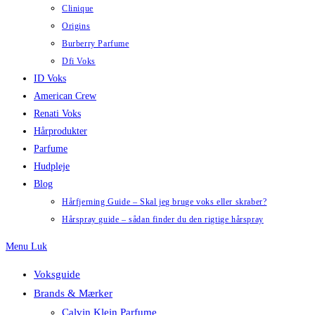
Clinique
Origins
Burberry Parfume
Dfi Voks
ID Voks
American Crew
Renati Voks
Hårprodukter
Parfume
Hudpleje
Blog
Hårfjerning Guide – Skal jeg bruge voks eller skraber?
Hårspray guide – sådan finder du den rigtige hårspray
Menu
Luk
Voksguide
Brands & Mærker
Calvin Klein Parfume