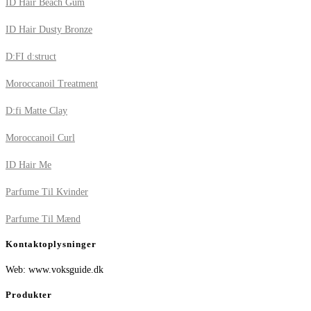
ID Hair Beach Gum
ID Hair Dusty Bronze
D:FI d:struct
Moroccanoil Treatment
D:fi Matte Clay
Moroccanoil Curl
ID Hair Me
Parfume Til Kvinder
Parfume Til Mænd
Kontaktoplysninger
Web: www.voksguide.dk
Produkter