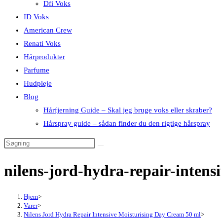
Dfi Voks
ID Voks
American Crew
Renati Voks
Hårprodukter
Parfume
Hudpleje
Blog
Hårfjerning Guide – Skal jeg bruge voks eller skraber?
Hårspray guide – sådan finder du den rigtige hårspray
nilens-jord-hydra-repair-inten
Hjem
>
Varer
>
Nilens Jord Hydra Repair Intensive Moisturising Day Cream 50 ml
>