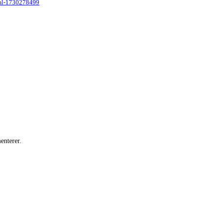
0-ml-1730278499
enterer.