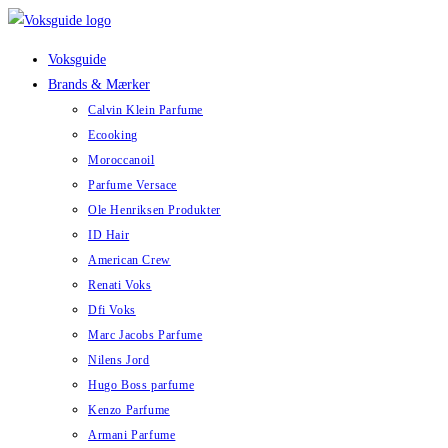
Skip
to
Voksguide
content
Brands & Mærker
Calvin Klein Parfume
Ecooking
Moroccanoil
Parfume Versace
Ole Henriksen Produkter
ID Hair
American Crew
Renati Voks
Dfi Voks
Marc Jacobs Parfume
Nilens Jord
Hugo Boss parfume
Kenzo Parfume
Armani Parfume