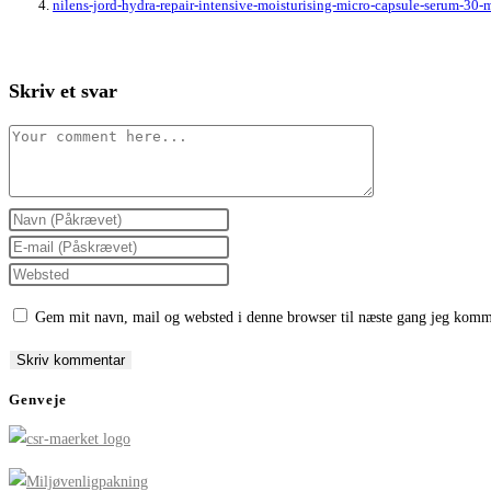
nilens-jord-hydra-repair-intensive-moisturising-micro-capsule-serum-3
Skriv et svar
Comment
Enter
your
Enter
name
your
Enter
or
email
your
Gem mit navn, mail og websted i denne browser til næste gang jeg komm
username
address
website
to
to
URL
comment
comment
(optional)
Genveje