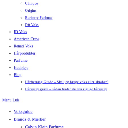
Clinique
Origins
Burberry Parfume
Dfi Voks
ID Voks
American Crew
Renati Voks
Hårprodukter
Parfume
Hudpleje
Blog
Hårfjerning Guide – Skal jeg bruge voks eller skraber?
Hårspray guide – sådan finder du den rigtige hårspray
Menu
Luk
Voksguide
Brands & Mærker
Calvin Klein Parfume