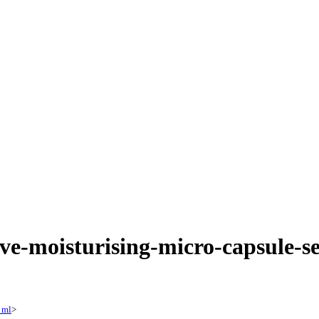
sive-moisturising-micro-capsule
 ml
>