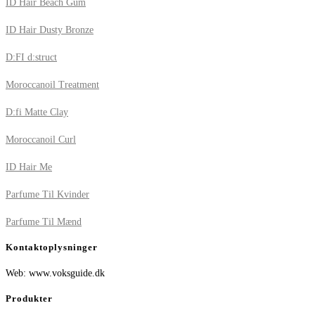
ID Hair Beach Gum
ID Hair Dusty Bronze
D:FI d:struct
Moroccanoil Treatment
D:fi Matte Clay
Moroccanoil Curl
ID Hair Me
Parfume Til Kvinder
Parfume Til Mænd
Kontaktoplysninger
Web: www.voksguide.dk
Produkter