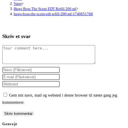
Varer
>
Hugo Boss The Scent EDT Refill 200 ml
>
hugo-boss-the-scent-edt-refill-200-ml-1740651768
Skriv et svar
Comment
Enter
your
Enter
name
your
Enter
or
email
your
Gem mit navn, mail og websted i denne browser til næste gang jeg
username
address
website
kommenterer.
to
to
URL
comment
comment
(optional)
Genveje