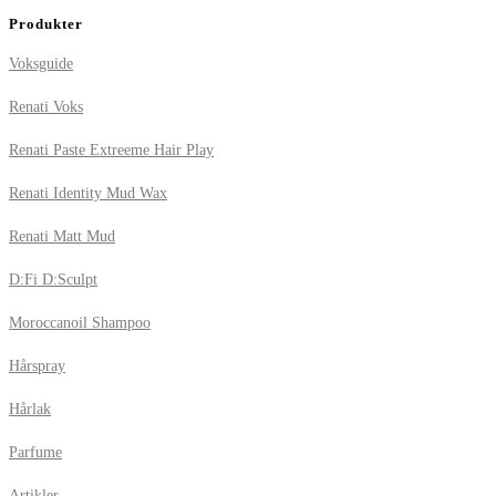
Produkter
Voksguide
Renati Voks
Renati Paste Extreeme Hair Play
Renati Identity Mud Wax
Renati Matt Mud
D:Fi D:Sculpt
Moroccanoil Shampoo
Hårspray
Hårlak
Parfume
Artikler