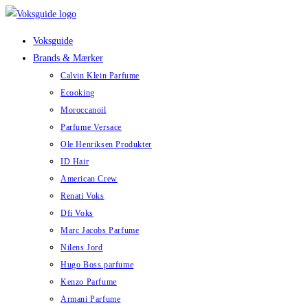
Skip
to
Voksguide
content
Brands & Mærker
Calvin Klein Parfume
Ecooking
Moroccanoil
Parfume Versace
Ole Henriksen Produkter
ID Hair
American Crew
Renati Voks
Dfi Voks
Marc Jacobs Parfume
Nilens Jord
Hugo Boss parfume
Kenzo Parfume
Armani Parfume