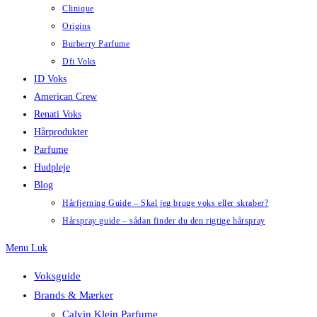
Clinique
Origins
Burberry Parfume
Dfi Voks
ID Voks
American Crew
Renati Voks
Hårprodukter
Parfume
Hudpleje
Blog
Hårfjerning Guide – Skal jeg bruge voks eller skraber?
Hårspray guide – sådan finder du den rigtige hårspray
Menu
Luk
Voksguide
Brands & Mærker
Calvin Klein Parfume