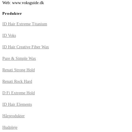
Web: www.voksguide.dk
Produkter
ID Hair Extreme Titanium
ID Voks
ID Hair Creative Fiber Wax
Pure & Simple Wax
Renati Strong Hold
Renati Rock Hard
D:Fi Extreme Hold
ID Hair Elements
Hårprodukter
Hudpleje