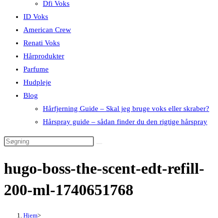
Dfi Voks
ID Voks
American Crew
Renati Voks
Hårprodukter
Parfume
Hudpleje
Blog
Hårfjerning Guide – Skal jeg bruge voks eller skraber?
Hårspray guide – sådan finder du den rigtige hårspray
hugo-boss-the-scent-edt-refill-
200-ml-1740651768
Hjem
>