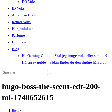
Dfi Voks
ID Voks
American Crew
Renati Voks
Hårprodukter
Parfume
Hudpleje
Blog
Hårfjerning Guide – Skal jeg bruge voks eller skraber?
Hårspray guide – sådan finder du den rigtige hårspray
hugo-boss-the-scent-edt-200-
ml-1740652615
Hjem
>