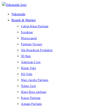
Skip
to
Voksguide
content
Brands & Mærker
Calvin Klein Parfume
Ecooking
Moroccanoil
Parfume Versace
Ole Henriksen Produkter
ID Hair
American Crew
Renati Voks
Dfi Voks
Marc Jacobs Parfume
Nilens Jord
Hugo Boss parfume
Kenzo Parfume
Armani Parfume