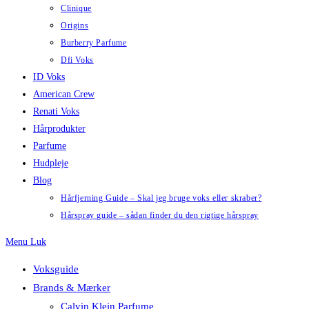
Clinique
Origins
Burberry Parfume
Dfi Voks
ID Voks
American Crew
Renati Voks
Hårprodukter
Parfume
Hudpleje
Blog
Hårfjerning Guide – Skal jeg bruge voks eller skraber?
Hårspray guide – sådan finder du den rigtige hårspray
Menu
Luk
Voksguide
Brands & Mærker
Calvin Klein Parfume