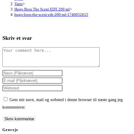
Varer
>
Hugo Boss The Scent EDT 200 ml
>
hugo-boss-the-scent-edt-200-ml-1740652615
Skriv et svar
Comment
Enter
your
Enter
name
your
Enter
or
email
your
Gem mit navn, mail og websted i denne browser til næste gang jeg
username
address
website
kommenterer.
to
to
URL
comment
comment
(optional)
Genveje