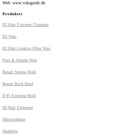
Web: www.voksguide.dk
Produkter
ID Hair Extreme Titanium
ID Voks
ID Hair Creative Fiber Wax
Pure & Simple Wax
Renati Strong Hold
Renati Rock Hard
D:Fi Extreme Hold
ID Hair Elements
Hårprodukter
Hudpleje