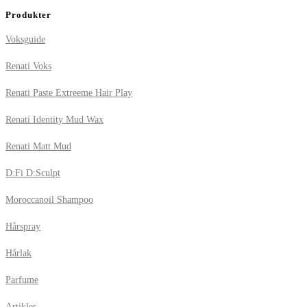
Produkter
Voksguide
Renati Voks
Renati Paste Extreeme Hair Play
Renati Identity Mud Wax
Renati Matt Mud
D:Fi D:Sculpt
Moroccanoil Shampoo
Hårspray
Hårlak
Parfume
Artikler