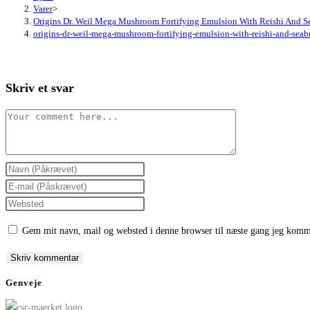
Varer
>
Origins Dr. Weil Mega Mushroom Fortifying Emulsion With Reishi And 
origins-dr-weil-mega-mushroom-fortifying-emulsion-with-reishi-and-se
Skriv et svar
Comment
Enter
your
Enter
name
your
Enter
or
email
your
Gem mit navn, mail og websted i denne browser til næste gang jeg komm
username
address
website
to
to
URL
comment
comment
(optional)
Genveje