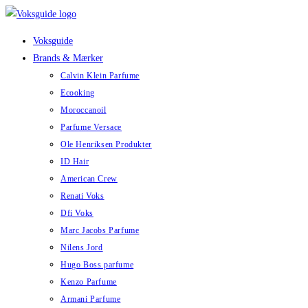
Skip
to
Voksguide
content
Brands & Mærker
Calvin Klein Parfume
Ecooking
Moroccanoil
Parfume Versace
Ole Henriksen Produkter
ID Hair
American Crew
Renati Voks
Dfi Voks
Marc Jacobs Parfume
Nilens Jord
Hugo Boss parfume
Kenzo Parfume
Armani Parfume