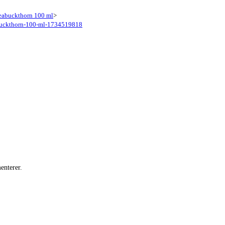
Seabuckthorn 100 ml
>
abuckthorn-100-ml-1734519818
enterer.