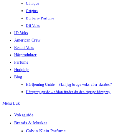
Clinique
Origins
Burberry Parfume
Dfi Voks
ID Voks
American Crew
Renati Voks
Hårprodukter
Parfume
Hudpleje
Blog
Hårfjerning Guide – Skal jeg bruge voks eller skraber?
Hårspray guide – sådan finder du den rigtige hårspray
Menu
Luk
Voksguide
Brands & Mærker
Calvin Klein Parfume