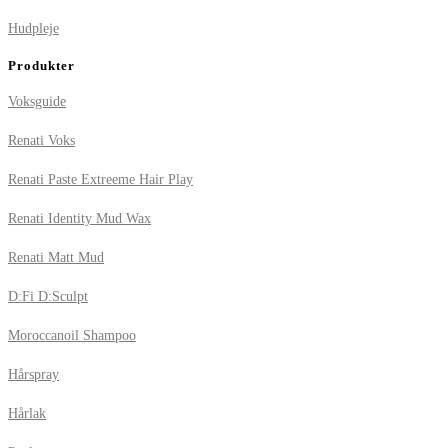
Hudpleje
Produkter
Voksguide
Renati Voks
Renati Paste Extreeme Hair Play
Renati Identity Mud Wax
Renati Matt Mud
D:Fi D:Sculpt
Moroccanoil Shampoo
Hårspray
Hårlak