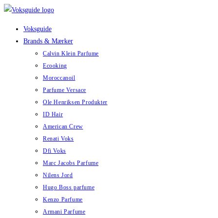
Skip
to
Voksguide
content
Brands & Mærker
Calvin Klein Parfume
Ecooking
Moroccanoil
Parfume Versace
Ole Henriksen Produkter
ID Hair
American Crew
Renati Voks
Dfi Voks
Marc Jacobs Parfume
Nilens Jord
Hugo Boss parfume
Kenzo Parfume
Armani Parfume