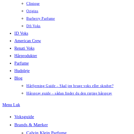
Clinique
Origins
Burberry Parfume
Dfi Voks
ID Voks
American Crew
Renati Voks
Hårprodukter
Parfume
Hudpleje
Blog
Hårfjerning Guide – Skal jeg bruge voks eller skraber?
Hårspray guide – sådan finder du den rigtige hårspray
Menu
Luk
Voksguide
Brands & Mærker
Calvin Klein Parfume