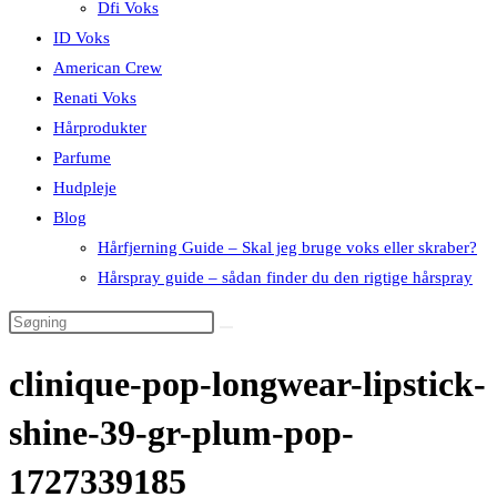
Dfi Voks
ID Voks
American Crew
Renati Voks
Hårprodukter
Parfume
Hudpleje
Blog
Hårfjerning Guide – Skal jeg bruge voks eller skraber?
Hårspray guide – sådan finder du den rigtige hårspray
clinique-pop-longwear-lipstick-
shine-39-gr-plum-pop-
1727339185