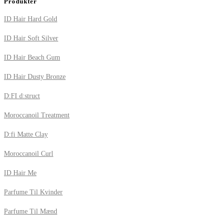
Produkter
ID Hair Hard Gold
ID Hair Soft Silver
ID Hair Beach Gum
ID Hair Dusty Bronze
D:FI d:struct
Moroccanoil Treatment
D:fi Matte Clay
Moroccanoil Curl
ID Hair Me
Parfume Til Kvinder
Parfume Til Mænd