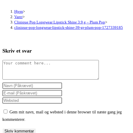
Hjem
>
Varer
>
Clinique Pop Longwear Lipstick Shine 3.9 g – Plum Pop
>
clinique-pop-longwear-lipstick-shine-39-gr-plum-pop-1727339185
Skriv et svar
Comment
Enter
your
Enter
name
your
Enter
or
email
your
Gem mit navn, mail og websted i denne browser til næste gang jeg
username
address
website
kommenterer.
to
to
URL
comment
comment
(optional)