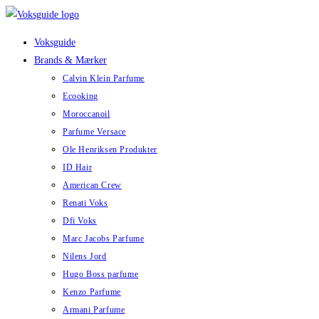
Skip
to
Voksguide
content
Brands & Mærker
Calvin Klein Parfume
Ecooking
Moroccanoil
Parfume Versace
Ole Henriksen Produkter
ID Hair
American Crew
Renati Voks
Dfi Voks
Marc Jacobs Parfume
Nilens Jord
Hugo Boss parfume
Kenzo Parfume
Armani Parfume