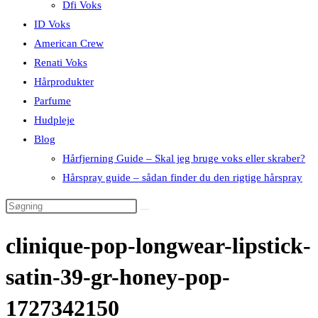
Dfi Voks
ID Voks
American Crew
Renati Voks
Hårprodukter
Parfume
Hudpleje
Blog
Hårfjerning Guide – Skal jeg bruge voks eller skraber?
Hårspray guide – sådan finder du den rigtige hårspray
clinique-pop-longwear-lipstick-
satin-39-gr-honey-pop-
1727342150