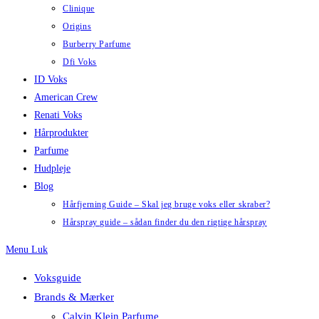
Clinique
Origins
Burberry Parfume
Dfi Voks
ID Voks
American Crew
Renati Voks
Hårprodukter
Parfume
Hudpleje
Blog
Hårfjerning Guide – Skal jeg bruge voks eller skraber?
Hårspray guide – sådan finder du den rigtige hårspray
Menu
Luk
Voksguide
Brands & Mærker
Calvin Klein Parfume