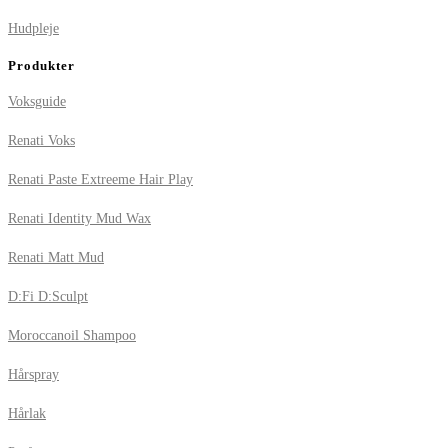
Hudpleje
Produkter
Voksguide
Renati Voks
Renati Paste Extreeme Hair Play
Renati Identity Mud Wax
Renati Matt Mud
D:Fi D:Sculpt
Moroccanoil Shampoo
Hårspray
Hårlak