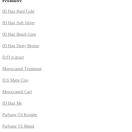
Produkter
ID Hair Hard Gold
ID Hair Soft Silver
ID Hair Beach Gum
ID Hair Dusty Bronze
D:FI d:struct
Moroccanoil Treatment
D:fi Matte Clay
Moroccanoil Curl
ID Hair Me
Parfume Til Kvinder
Parfume Til Mænd