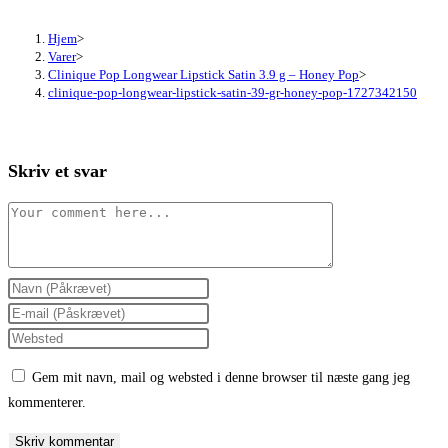
Hjem
>
Varer
>
Clinique Pop Longwear Lipstick Satin 3.9 g – Honey Pop
>
clinique-pop-longwear-lipstick-satin-39-gr-honey-pop-1727342150
Skriv et svar
Comment
Enter
your
Enter
name
your
Enter
or
email
your
Gem mit navn, mail og websted i denne browser til næste gang jeg
username
address
website
kommenterer.
to
to
URL
comment
comment
(optional)