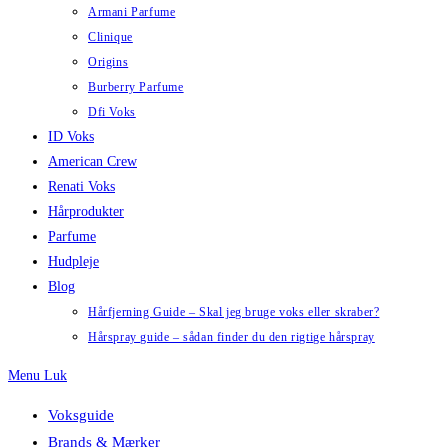
Armani Parfume
Clinique
Origins
Burberry Parfume
Dfi Voks
ID Voks
American Crew
Renati Voks
Hårprodukter
Parfume
Hudpleje
Blog
Hårfjerning Guide – Skal jeg bruge voks eller skraber?
Hårspray guide – sådan finder du den rigtige hårspray
Menu
Luk
Voksguide
Brands & Mærker