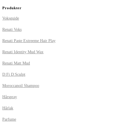
Produkter
Voksguide
Renati Voks
Renati Paste Extreeme Hair Play
Renati Identity Mud Wax
Renati Matt Mud
D:Fi D:Sculpt
Moroccanoil Shampoo
Hårspray
Hårlak
Parfume