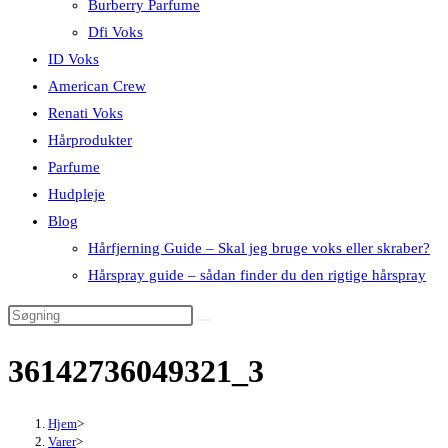
Burberry Parfume
Dfi Voks
ID Voks
American Crew
Renati Voks
Hårprodukter
Parfume
Hudpleje
Blog
Hårfjerning Guide – Skal jeg bruge voks eller skraber?
Hårspray guide – sådan finder du den rigtige hårspray
36142736049321_3
Hjem
>
Varer
>