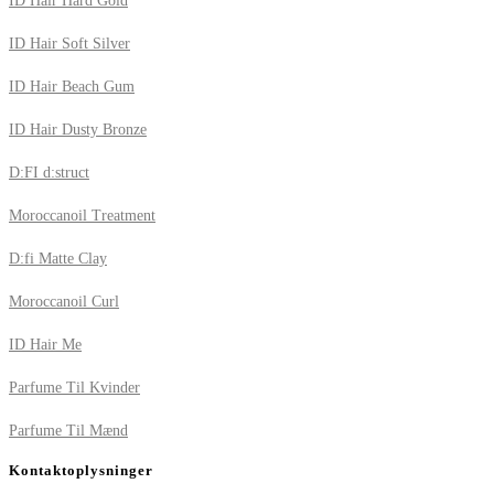
ID Hair Hard Gold
ID Hair Soft Silver
ID Hair Beach Gum
ID Hair Dusty Bronze
D:FI d:struct
Moroccanoil Treatment
D:fi Matte Clay
Moroccanoil Curl
ID Hair Me
Parfume Til Kvinder
Parfume Til Mænd
Kontaktoplysninger