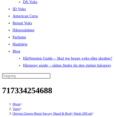
Dfi Voks
ID Voks
American Crew
Renati Voks
Hårprodukter
Parfume
Hudpleje
Blog
Hårfjerning Guide – Skal jeg bruge voks eller skraber?
Hårspray guide – sådan finder du den rigtige hårspray
717334254688
Hjem
>
Varer
>
Origins Ginger Burst Savory Hand & Body Wash 200 ml
>