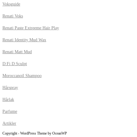
Voksguide
Renati Voks
Renati Paste Extreeme Hair Play
Renati Identity Mud Wax
Renati Matt Mud
D:Fi D:Sculpt
Moroccanoil Shampoo
Hårspray
Hårlak
Parfume
Artikler
Copyright - WordPress Theme by OceanWP