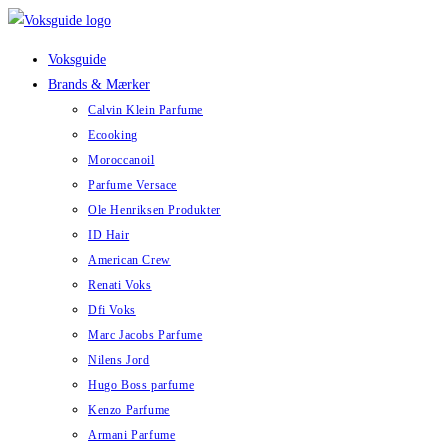
Skip
to
Voksguide
content
Brands & Mærker
Calvin Klein Parfume
Ecooking
Moroccanoil
Parfume Versace
Ole Henriksen Produkter
ID Hair
American Crew
Renati Voks
Dfi Voks
Marc Jacobs Parfume
Nilens Jord
Hugo Boss parfume
Kenzo Parfume
Armani Parfume