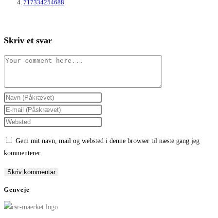
717334254688
Skriv et svar
Comment
Enter
your
Enter
name
your
Enter
or
email
your
Gem mit navn, mail og websted i denne browser til næste gang jeg
username
address
website
kommenterer.
to
to
URL
comment
comment
(optional)
Genveje