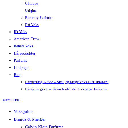
Clinique
Origins
Burberry Parfume
Dfi Voks
ID Voks
American Crew
Renati Voks
Hårprodukter
Parfume
Hudpleje
Blog
Hårfjerning Guide – Skal jeg bruge voks eller skraber?
Hårspray guide – sådan finder du den rigtige hårspray
Menu
Luk
Voksguide
Brands & Mærker
Calvin Klein Parfume