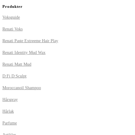
Produkter
Voksguide
Renati Voks
Renati Paste Extreeme Hair Play
Renati Identity Mud Wax
Renati Matt Mud
D:Fi D:Sculpt
Moroccanoil Shampoo
Hårspray
Hårlak
Parfume
Artikler