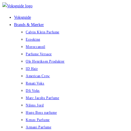
Skip
to
Voksguide
content
Brands & Mærker
Calvin Klein Parfume
Ecooking
Moroccanoil
Parfume Versace
Ole Henriksen Produkter
ID Hair
American Crew
Renati Voks
Dfi Voks
Marc Jacobs Parfume
Nilens Jord
Hugo Boss parfume
Kenzo Parfume
Armani Parfume