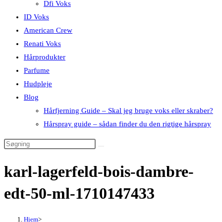
Dfi Voks
ID Voks
American Crew
Renati Voks
Hårprodukter
Parfume
Hudpleje
Blog
Hårfjerning Guide – Skal jeg bruge voks eller skraber?
Hårspray guide – sådan finder du den rigtige hårspray
karl-lagerfeld-bois-dambre-
edt-50-ml-1710147433
Hjem
>