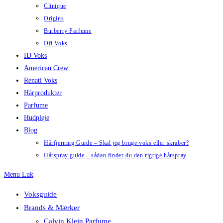
Clinique
Origins
Burberry Parfume
Dfi Voks
ID Voks
American Crew
Renati Voks
Hårprodukter
Parfume
Hudpleje
Blog
Hårfjerning Guide – Skal jeg bruge voks eller skraber?
Hårspray guide – sådan finder du den rigtige hårspray
Menu
Luk
Voksguide
Brands & Mærker
Calvin Klein Parfume