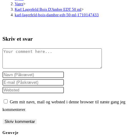
Varer
>
Karl Lagerfeld Bois D'Ambre EDT 50 ml
>
karl-lagerfeld-bois-dambre-edt-50-ml-1710147433
Skriv et svar
Comment
Enter
your
Enter
name
your
Enter
or
email
your
Gem mit navn, mail og websted i denne browser til næste gang jeg
username
address
website
kommenterer.
to
to
URL
comment
comment
(optional)
Genveje