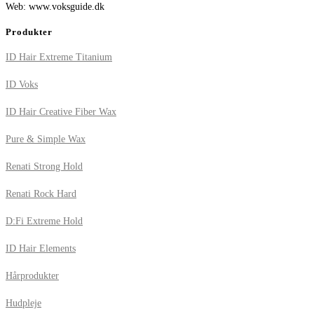
Web: www.voksguide.dk
Produkter
ID Hair Extreme Titanium
ID Voks
ID Hair Creative Fiber Wax
Pure & Simple Wax
Renati Strong Hold
Renati Rock Hard
D:Fi Extreme Hold
ID Hair Elements
Hårprodukter
Hudpleje