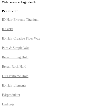
Web: www.voksguide.dk
Produkter
ID Hair Extreme Titanium
ID Voks
ID Hair Creative Fiber Wax
Pure & Simple Wax
Renati Strong Hold
Renati Rock Hard
D:Fi Extreme Hold
ID Hair Elements
Hårprodukter
Hudpleje