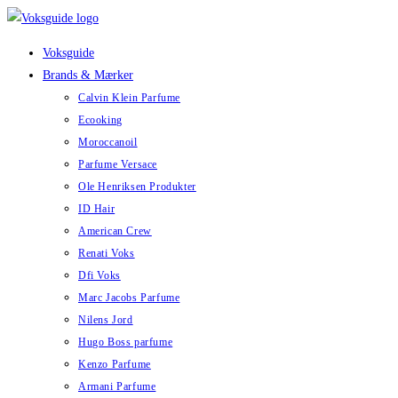
Skip
to
Voksguide
content
Brands & Mærker
Calvin Klein Parfume
Ecooking
Moroccanoil
Parfume Versace
Ole Henriksen Produkter
ID Hair
American Crew
Renati Voks
Dfi Voks
Marc Jacobs Parfume
Nilens Jord
Hugo Boss parfume
Kenzo Parfume
Armani Parfume