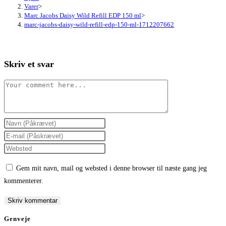
Varer
>
Marc Jacobs Daisy Wild Refill EDP 150 ml
>
marc-jacobs-daisy-wild-refill-edp-150-ml-1712207662
Skriv et svar
Comment
Enter
your
Enter
name
your
Enter
or
email
your
Gem mit navn, mail og websted i denne browser til næste gang jeg
username
address
website
kommenterer.
to
to
URL
comment
comment
(optional)
Genveje