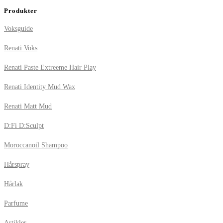
Produkter
Voksguide
Renati Voks
Renati Paste Extreeme Hair Play
Renati Identity Mud Wax
Renati Matt Mud
D:Fi D:Sculpt
Moroccanoil Shampoo
Hårspray
Hårlak
Parfume
Artikler