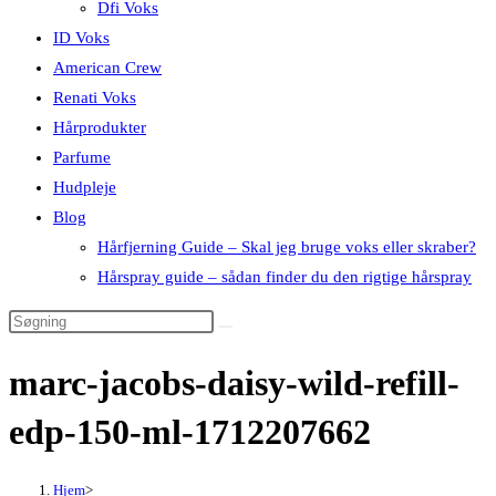
Dfi Voks
ID Voks
American Crew
Renati Voks
Hårprodukter
Parfume
Hudpleje
Blog
Hårfjerning Guide – Skal jeg bruge voks eller skraber?
Hårspray guide – sådan finder du den rigtige hårspray
marc-jacobs-daisy-wild-refill-
edp-150-ml-1712207662
Hjem
>