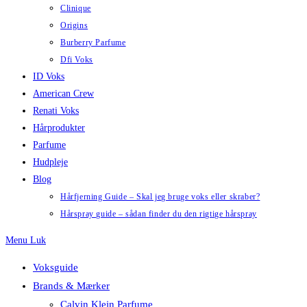
Clinique
Origins
Burberry Parfume
Dfi Voks
ID Voks
American Crew
Renati Voks
Hårprodukter
Parfume
Hudpleje
Blog
Hårfjerning Guide – Skal jeg bruge voks eller skraber?
Hårspray guide – sådan finder du den rigtige hårspray
Menu
Luk
Voksguide
Brands & Mærker
Calvin Klein Parfume