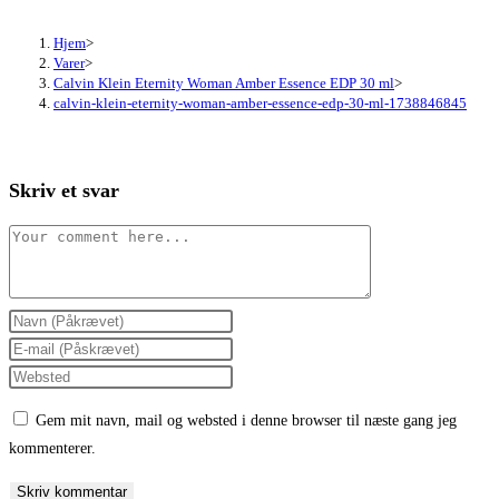
Hjem
>
Varer
>
Calvin Klein Eternity Woman Amber Essence EDP 30 ml
>
calvin-klein-eternity-woman-amber-essence-edp-30-ml-1738846845
Skriv et svar
Comment
Enter
your
Enter
name
your
Enter
or
email
your
Gem mit navn, mail og websted i denne browser til næste gang jeg
username
address
website
kommenterer.
to
to
URL
comment
comment
(optional)