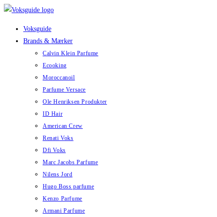
Skip
to
Voksguide
content
Brands & Mærker
Calvin Klein Parfume
Ecooking
Moroccanoil
Parfume Versace
Ole Henriksen Produkter
ID Hair
American Crew
Renati Voks
Dfi Voks
Marc Jacobs Parfume
Nilens Jord
Hugo Boss parfume
Kenzo Parfume
Armani Parfume