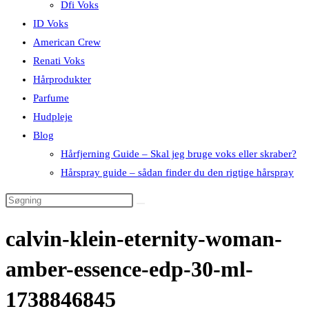
Dfi Voks
ID Voks
American Crew
Renati Voks
Hårprodukter
Parfume
Hudpleje
Blog
Hårfjerning Guide – Skal jeg bruge voks eller skraber?
Hårspray guide – sådan finder du den rigtige hårspray
calvin-klein-eternity-woman-
amber-essence-edp-30-ml-
1738846845