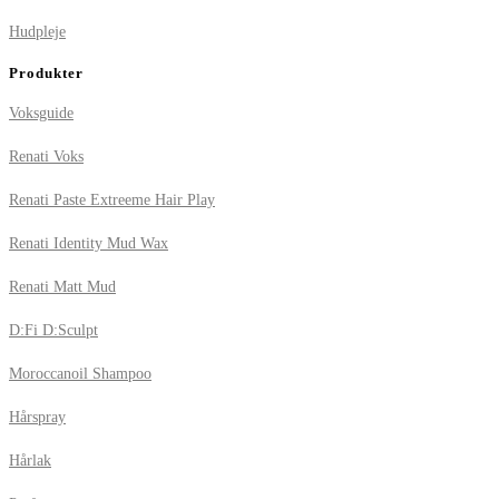
Hudpleje
Produkter
Voksguide
Renati Voks
Renati Paste Extreeme Hair Play
Renati Identity Mud Wax
Renati Matt Mud
D:Fi D:Sculpt
Moroccanoil Shampoo
Hårspray
Hårlak