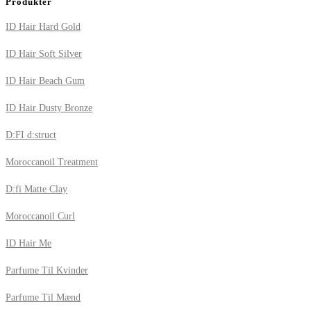
Produkter
ID Hair Hard Gold
ID Hair Soft Silver
ID Hair Beach Gum
ID Hair Dusty Bronze
D:FI d:struct
Moroccanoil Treatment
D:fi Matte Clay
Moroccanoil Curl
ID Hair Me
Parfume Til Kvinder
Parfume Til Mænd