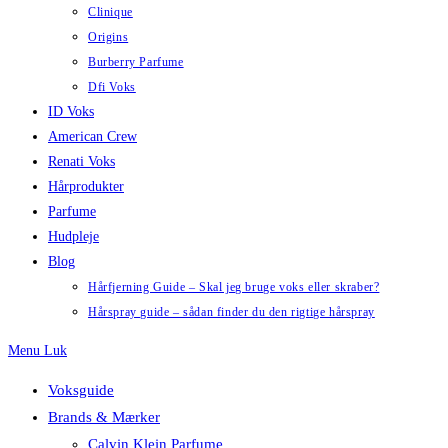
Clinique
Origins
Burberry Parfume
Dfi Voks
ID Voks
American Crew
Renati Voks
Hårprodukter
Parfume
Hudpleje
Blog
Hårfjerning Guide – Skal jeg bruge voks eller skraber?
Hårspray guide – sådan finder du den rigtige hårspray
Menu
Luk
Voksguide
Brands & Mærker
Calvin Klein Parfume