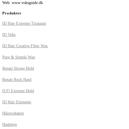
Web: www.voksguide.dk
Produkter
ID Hair Extreme Titanium
ID Voks
ID Hair Creative Fiber Wax
Pure & Simple Wax
Renati Strong Hold
Renati Rock Hard
D:Fi Extreme Hold
ID Hair Elements
Hårprodukter
Hudpleje