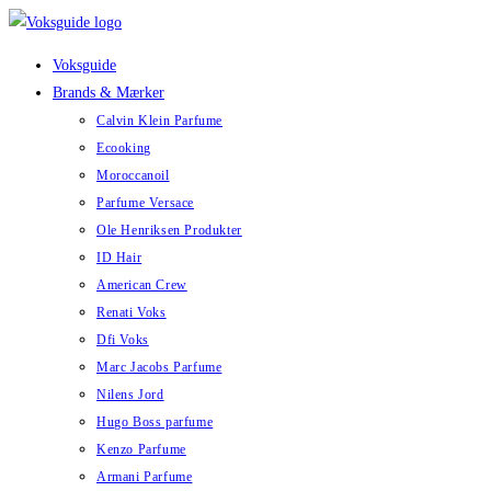
Skip
to
Voksguide
content
Brands & Mærker
Calvin Klein Parfume
Ecooking
Moroccanoil
Parfume Versace
Ole Henriksen Produkter
ID Hair
American Crew
Renati Voks
Dfi Voks
Marc Jacobs Parfume
Nilens Jord
Hugo Boss parfume
Kenzo Parfume
Armani Parfume