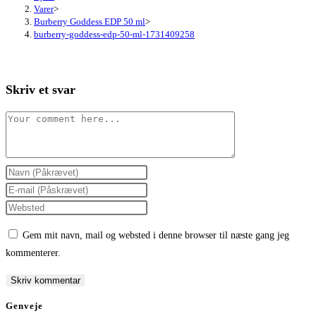
Varer
>
Burberry Goddess EDP 50 ml
>
burberry-goddess-edp-50-ml-1731409258
Skriv et svar
Comment
Enter
your
Enter
name
your
Enter
or
email
your
Gem mit navn, mail og websted i denne browser til næste gang jeg
username
address
website
kommenterer.
to
to
URL
comment
comment
(optional)
Genveje