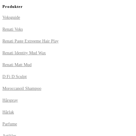
Produkter
Voksguide
Renati Voks
Renati Paste Extreeme Hair Play
Renati Identity Mud Wax
Renati Matt Mud
D:Fi D:Sculpt
Moroccanoil Shampoo
Hårspray
Hårlak
Parfume
Artikler