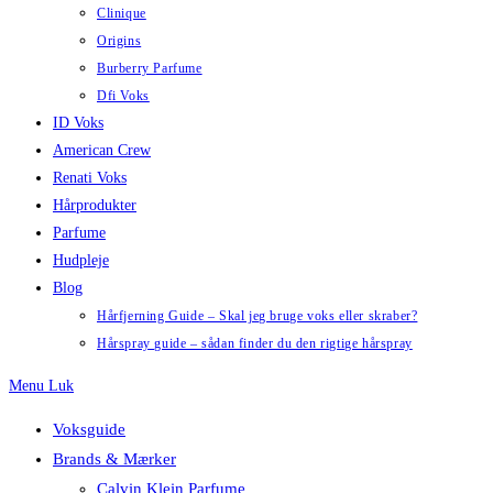
Clinique
Origins
Burberry Parfume
Dfi Voks
ID Voks
American Crew
Renati Voks
Hårprodukter
Parfume
Hudpleje
Blog
Hårfjerning Guide – Skal jeg bruge voks eller skraber?
Hårspray guide – sådan finder du den rigtige hårspray
Menu
Luk
Voksguide
Brands & Mærker
Calvin Klein Parfume