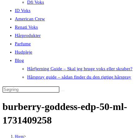
Dfi Voks
ID Voks
American Crew
Renati Voks
Hårprodukter
Parfume
Hudpleje
Blog
Hårfjerning Guide – Skal jeg bruge voks eller skraber?
Hårspray guide – sådan finder du den rigtige hårspray
burberry-goddess-edp-50-ml-
1731409258
Hjem
>