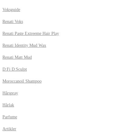
Voksguide
Renati Voks
Renati Paste Extreeme Hair Play
Renati Identity Mud Wax
Renati Matt Mud
D:Fi D:Sculpt
Moroccanoil Shampoo
Hårspray
Hårlak
Parfume
Artikler