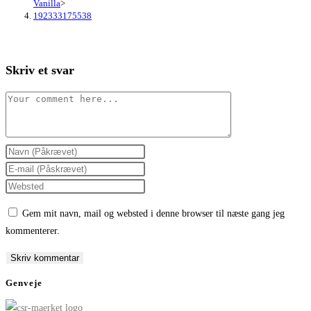
Vanilla
>
192333175538
Skriv et svar
Comment
Enter
your
Enter
name
your
Enter
or
email
your
Gem mit navn, mail og websted i denne browser til næste gang jeg
username
address
website
kommenterer.
to
to
URL
comment
comment
(optional)
Genveje