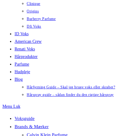
Clinique
Origins
Burberry Parfume
Dfi Voks
ID Voks
American Crew
Renati Voks
Hårprodukter
Parfume
Hudpleje
Blog
Hårfjerning Guide – Skal jeg bruge voks eller skraber?
Hårspray guide – sådan finder du den rigtige hårspray
Menu
Luk
Voksguide
Brands & Mærker
Calvin Klein Parfume