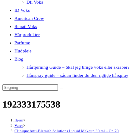
Dfi Voks
ID Voks
American Crew
Renati Voks
Hårprodukter
Parfume
Hudpleje
Blog
Hårfjerning Guide – Skal jeg bruge voks eller skraber?
Hårspray guide – sådan finder du den rigtige hårspray
192333175538
Hjem
>
Varer
>
Clinique Anti-Blemish Solutions Liquid Makeup 30 ml – Cn 70