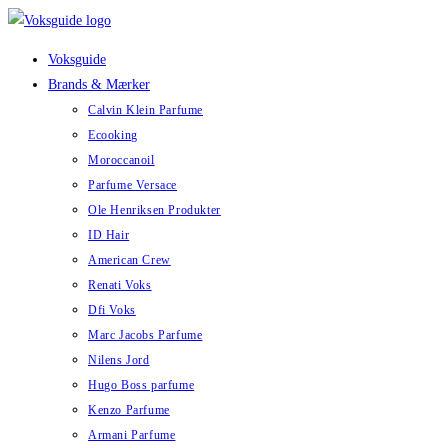
Skip
to
Voksguide
content
Brands & Mærker
Calvin Klein Parfume
Ecooking
Moroccanoil
Parfume Versace
Ole Henriksen Produkter
ID Hair
American Crew
Renati Voks
Dfi Voks
Marc Jacobs Parfume
Nilens Jord
Hugo Boss parfume
Kenzo Parfume
Armani Parfume