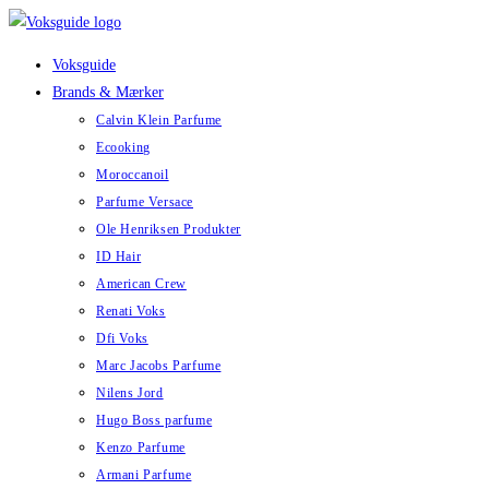
Skip
to
Voksguide
content
Brands & Mærker
Calvin Klein Parfume
Ecooking
Moroccanoil
Parfume Versace
Ole Henriksen Produkter
ID Hair
American Crew
Renati Voks
Dfi Voks
Marc Jacobs Parfume
Nilens Jord
Hugo Boss parfume
Kenzo Parfume
Armani Parfume