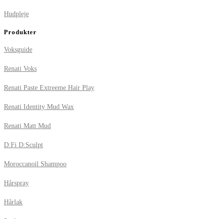
Hudpleje
Produkter
Voksguide
Renati Voks
Renati Paste Extreeme Hair Play
Renati Identity Mud Wax
Renati Matt Mud
D:Fi D:Sculpt
Moroccanoil Shampoo
Hårspray
Hårlak