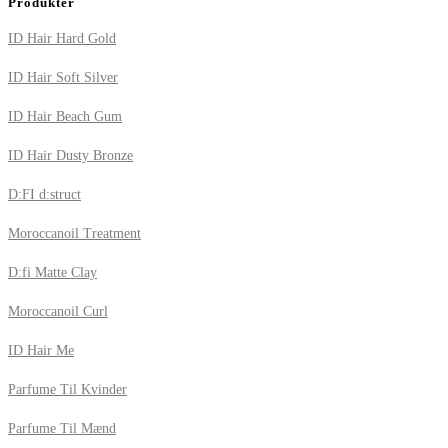
Produkter
ID Hair Hard Gold
ID Hair Soft Silver
ID Hair Beach Gum
ID Hair Dusty Bronze
D:FI d:struct
Moroccanoil Treatment
D:fi Matte Clay
Moroccanoil Curl
ID Hair Me
Parfume Til Kvinder
Parfume Til Mænd