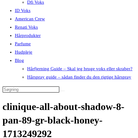
Dfi Voks
ID Voks
American Crew
Renati Voks
Hårprodukter
Parfume
Hudpleje
Blog
Hårfjerning Guide – Skal jeg bruge voks eller skraber?
Hårspray guide – sådan finder du den rigtige hårspray
clinique-all-about-shadow-8-
pan-89-gr-black-honey-
1713249292