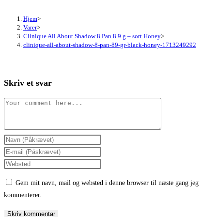
Hjem
>
Varer
>
Clinique All About Shadow 8 Pan 8.9 g – sort Honey
>
clinique-all-about-shadow-8-pan-89-gr-black-honey-1713249292
Skriv et svar
Comment
Enter
your
Enter
name
your
Enter
or
email
your
Gem mit navn, mail og websted i denne browser til næste gang jeg
username
address
website
kommenterer.
to
to
URL
comment
comment
(optional)