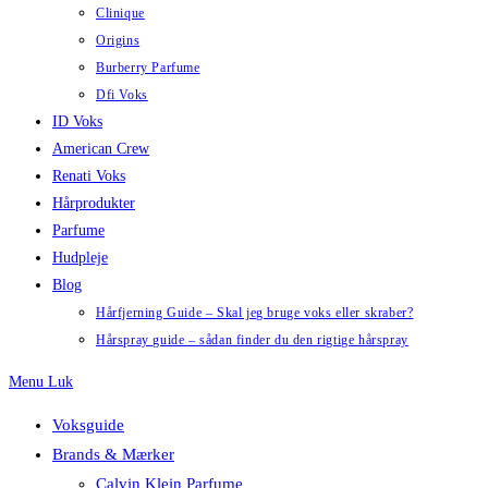
Clinique
Origins
Burberry Parfume
Dfi Voks
ID Voks
American Crew
Renati Voks
Hårprodukter
Parfume
Hudpleje
Blog
Hårfjerning Guide – Skal jeg bruge voks eller skraber?
Hårspray guide – sådan finder du den rigtige hårspray
Menu
Luk
Voksguide
Brands & Mærker
Calvin Klein Parfume