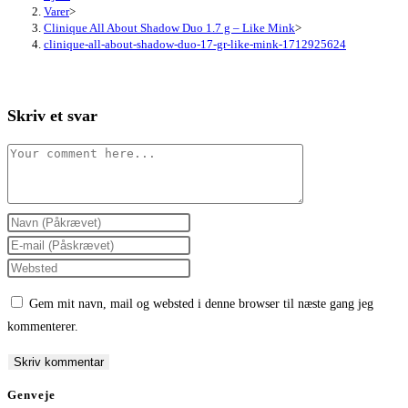
Varer
>
Clinique All About Shadow Duo 1.7 g – Like Mink
>
clinique-all-about-shadow-duo-17-gr-like-mink-1712925624
Skriv et svar
Comment
Enter
your
Enter
name
your
Enter
or
email
your
Gem mit navn, mail og websted i denne browser til næste gang jeg
username
address
website
kommenterer.
to
to
URL
comment
comment
(optional)
Genveje