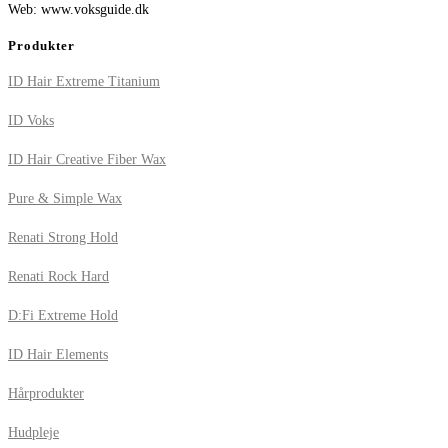
Web: www.voksguide.dk
Produkter
ID Hair Extreme Titanium
ID Voks
ID Hair Creative Fiber Wax
Pure & Simple Wax
Renati Strong Hold
Renati Rock Hard
D:Fi Extreme Hold
ID Hair Elements
Hårprodukter
Hudpleje