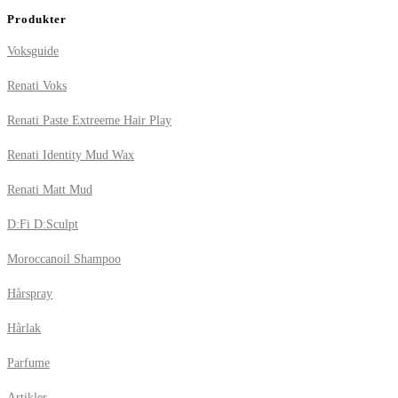
Produkter
Voksguide
Renati Voks
Renati Paste Extreeme Hair Play
Renati Identity Mud Wax
Renati Matt Mud
D:Fi D:Sculpt
Moroccanoil Shampoo
Hårspray
Hårlak
Parfume
Artikler