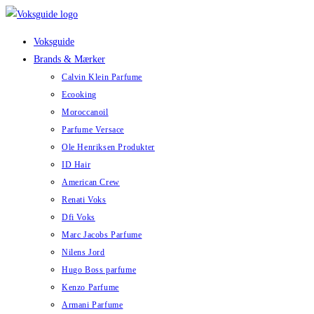
Skip
to
Voksguide
content
Brands & Mærker
Calvin Klein Parfume
Ecooking
Moroccanoil
Parfume Versace
Ole Henriksen Produkter
ID Hair
American Crew
Renati Voks
Dfi Voks
Marc Jacobs Parfume
Nilens Jord
Hugo Boss parfume
Kenzo Parfume
Armani Parfume