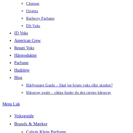
Clinique
Origins
Burberry Parfume
Dfi Voks
ID Voks
American Crew
Renati Voks
Hårprodukter
Parfume
Hudpleje
Blog
Hårfjerning Guide – Skal jeg bruge voks eller skraber?
Hårspray guide – sådan finder du den rigtige hårspray
Menu
Luk
Voksguide
Brands & Mærker
Calvin Klein Parfume