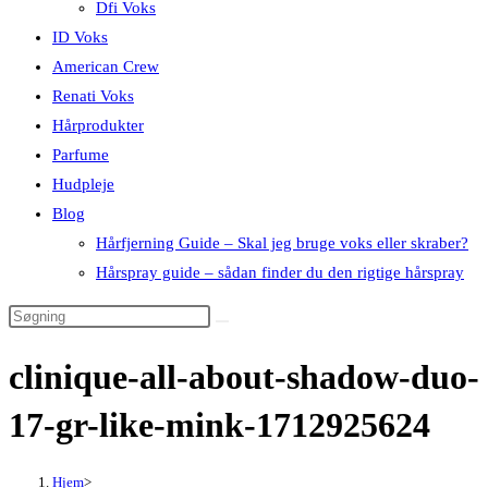
Dfi Voks
ID Voks
American Crew
Renati Voks
Hårprodukter
Parfume
Hudpleje
Blog
Hårfjerning Guide – Skal jeg bruge voks eller skraber?
Hårspray guide – sådan finder du den rigtige hårspray
clinique-all-about-shadow-duo-
17-gr-like-mink-1712925624
Hjem
>