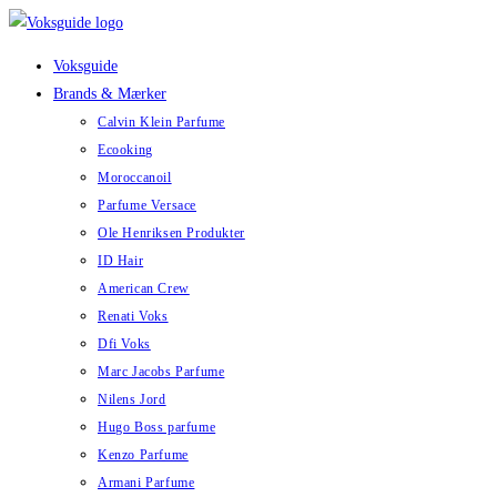
Skip
to
Voksguide
content
Brands & Mærker
Calvin Klein Parfume
Ecooking
Moroccanoil
Parfume Versace
Ole Henriksen Produkter
ID Hair
American Crew
Renati Voks
Dfi Voks
Marc Jacobs Parfume
Nilens Jord
Hugo Boss parfume
Kenzo Parfume
Armani Parfume