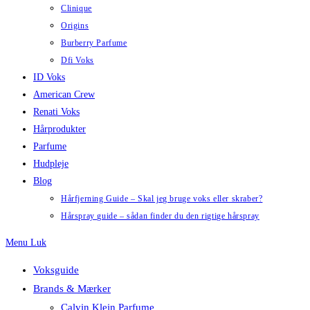
Clinique
Origins
Burberry Parfume
Dfi Voks
ID Voks
American Crew
Renati Voks
Hårprodukter
Parfume
Hudpleje
Blog
Hårfjerning Guide – Skal jeg bruge voks eller skraber?
Hårspray guide – sådan finder du den rigtige hårspray
Menu
Luk
Voksguide
Brands & Mærker
Calvin Klein Parfume