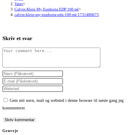
Varer
>
Calvin Klein My Euphoria EDP 100 ml
>
calvin-klein-my-euphoria-edp-100-ml-1731480673
Skriv et svar
Comment
Enter
your
Enter
name
your
Enter
or
email
your
Gem mit navn, mail og websted i denne browser til næste gang jeg
username
address
website
kommenterer.
to
to
URL
comment
comment
(optional)
Genveje