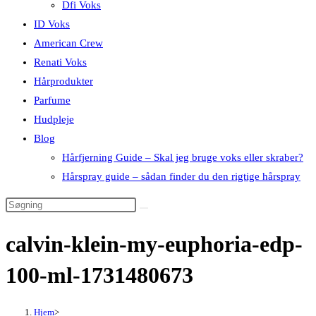
Dfi Voks
ID Voks
American Crew
Renati Voks
Hårprodukter
Parfume
Hudpleje
Blog
Hårfjerning Guide – Skal jeg bruge voks eller skraber?
Hårspray guide – sådan finder du den rigtige hårspray
calvin-klein-my-euphoria-edp-
100-ml-1731480673
Hjem
>