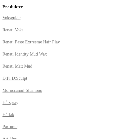
Produkter
Voksguide
Renati Voks
Renati Paste Extreeme Hair Play
Renati Identity Mud Wax
Renati Matt Mud
D:Fi D:Sculpt
Moroccanoil Shampoo
Hårspray
Hårlak
Parfume
Artikler