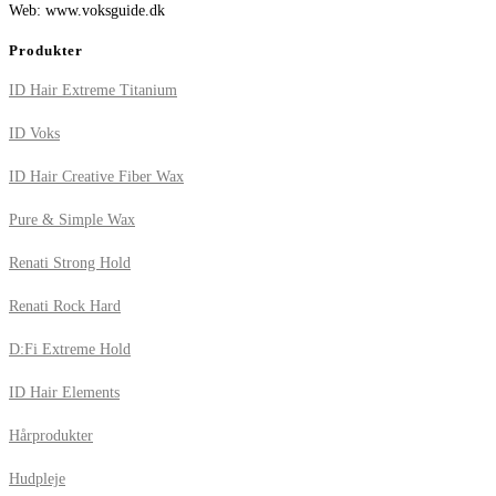
Web: www.voksguide.dk
Produkter
ID Hair Extreme Titanium
ID Voks
ID Hair Creative Fiber Wax
Pure & Simple Wax
Renati Strong Hold
Renati Rock Hard
D:Fi Extreme Hold
ID Hair Elements
Hårprodukter
Hudpleje