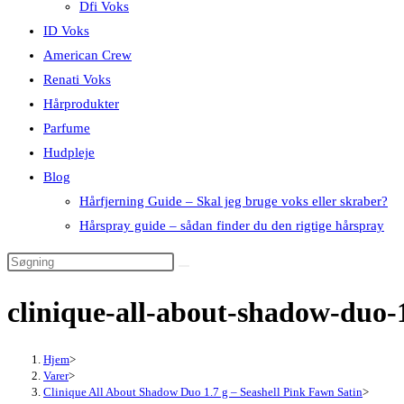
Dfi Voks
ID Voks
American Crew
Renati Voks
Hårprodukter
Parfume
Hudpleje
Blog
Hårfjerning Guide – Skal jeg bruge voks eller skraber?
Hårspray guide – sådan finder du den rigtige hårspray
clinique-all-about-shadow-duo-
Hjem
>
Varer
>
Clinique All About Shadow Duo 1.7 g – Seashell Pink Fawn Satin
>