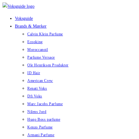
Skip
to
Voksguide
content
Brands & Mærker
Calvin Klein Parfume
Ecooking
Moroccanoil
Parfume Versace
Ole Henriksen Produkter
ID Hair
American Crew
Renati Voks
Dfi Voks
Marc Jacobs Parfume
Nilens Jord
Hugo Boss parfume
Kenzo Parfume
Armani Parfume