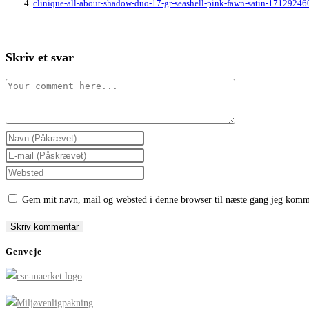
clinique-all-about-shadow-duo-17-gr-seashell-pink-fawn-satin-17129246
Skriv et svar
Comment
Enter
your
Enter
name
your
Enter
or
email
your
Gem mit navn, mail og websted i denne browser til næste gang jeg komm
username
address
website
to
to
URL
comment
comment
(optional)
Genveje