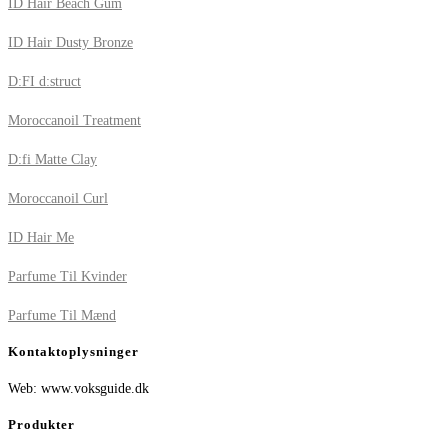
ID Hair Beach Gum
ID Hair Dusty Bronze
D:FI d:struct
Moroccanoil Treatment
D:fi Matte Clay
Moroccanoil Curl
ID Hair Me
Parfume Til Kvinder
Parfume Til Mænd
Kontaktoplysninger
Web: www.voksguide.dk
Produkter