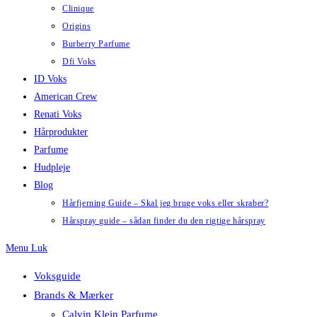
Clinique
Origins
Burberry Parfume
Dfi Voks
ID Voks
American Crew
Renati Voks
Hårprodukter
Parfume
Hudpleje
Blog
Hårfjerning Guide – Skal jeg bruge voks eller skraber?
Hårspray guide – sådan finder du den rigtige hårspray
Menu
Luk
Voksguide
Brands & Mærker
Calvin Klein Parfume