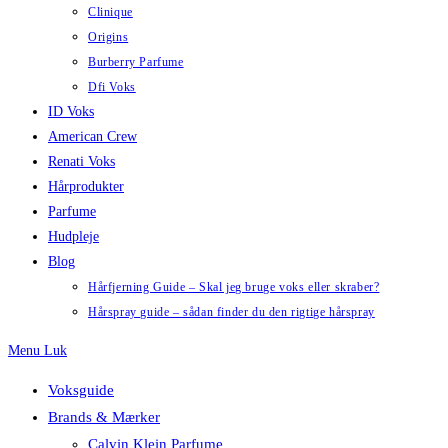
Clinique
Origins
Burberry Parfume
Dfi Voks
ID Voks
American Crew
Renati Voks
Hårprodukter
Parfume
Hudpleje
Blog
Hårfjerning Guide – Skal jeg bruge voks eller skraber?
Hårspray guide – sådan finder du den rigtige hårspray
Menu
Luk
Voksguide
Brands & Mærker
Calvin Klein Parfume