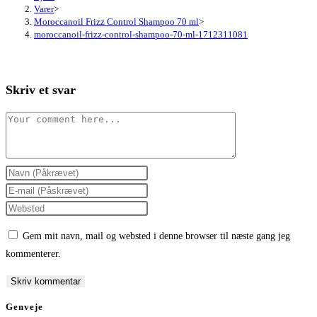
Varer
>
Moroccanoil Frizz Control Shampoo 70 ml
>
moroccanoil-frizz-control-shampoo-70-ml-1712311081
Skriv et svar
Comment
Enter
your
Enter
name
your
Enter
or
email
your
Gem mit navn, mail og websted i denne browser til næste gang jeg
username
address
website
kommenterer.
to
to
URL
comment
comment
(optional)
Genveje