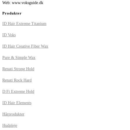
Web: www.voksguide.dk
Produkter
ID Hair Extreme Titanium
ID Voks
ID Hair Creative Fiber Wax
Pure & Simple Wax
Renati Strong Hold
Renati Rock Hard
D:Fi Extreme Hold
ID Hair Elements
Hårprodukter
Hudpleje