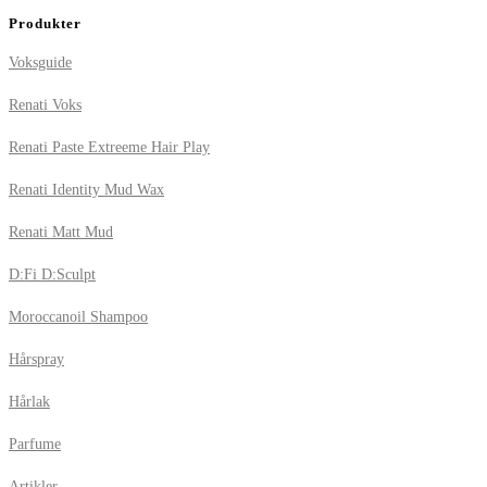
Produkter
Voksguide
Renati Voks
Renati Paste Extreeme Hair Play
Renati Identity Mud Wax
Renati Matt Mud
D:Fi D:Sculpt
Moroccanoil Shampoo
Hårspray
Hårlak
Parfume
Artikler