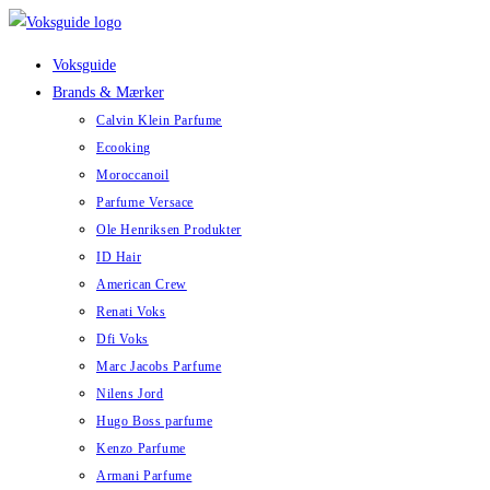
Skip
to
Voksguide
content
Brands & Mærker
Calvin Klein Parfume
Ecooking
Moroccanoil
Parfume Versace
Ole Henriksen Produkter
ID Hair
American Crew
Renati Voks
Dfi Voks
Marc Jacobs Parfume
Nilens Jord
Hugo Boss parfume
Kenzo Parfume
Armani Parfume