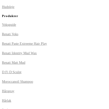
Hudpleje
Produkter
Voksguide
Renati Voks
Renati Paste Extreeme Hair Play
Renati Identity Mud Wax
Renati Matt Mud
D:Fi D:Sculpt
Moroccanoil Shampoo
Hårspray
Hårlak