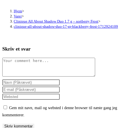
Hjem
>
Varer
>
Clinique All About Shadow Duo 1.7 g – sortberry Frost
>
clinique-all-about-shadow-duo-17-gr-blackberry-frost-1712924109
Skriv et svar
Comment
Enter
your
Enter
name
your
Enter
or
email
your
Gem mit navn, mail og websted i denne browser til næste gang jeg
username
address
website
kommenterer.
to
to
URL
comment
comment
(optional)