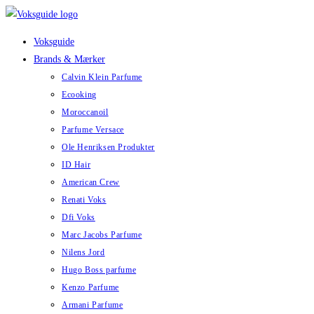
Skip
to
Voksguide
content
Brands & Mærker
Calvin Klein Parfume
Ecooking
Moroccanoil
Parfume Versace
Ole Henriksen Produkter
ID Hair
American Crew
Renati Voks
Dfi Voks
Marc Jacobs Parfume
Nilens Jord
Hugo Boss parfume
Kenzo Parfume
Armani Parfume