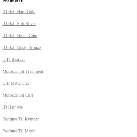
Produkter
ID Hair Hard Gold
ID Hair Soft Silver
ID Hair Beach Gum
ID Hair Dusty Bronze
D:FI d:struct
Moroccanoil Treatment
D:fi Matte Clay
Moroccanoil Curl
ID Hair Me
Parfume Til Kvinder
Parfume Til Mænd