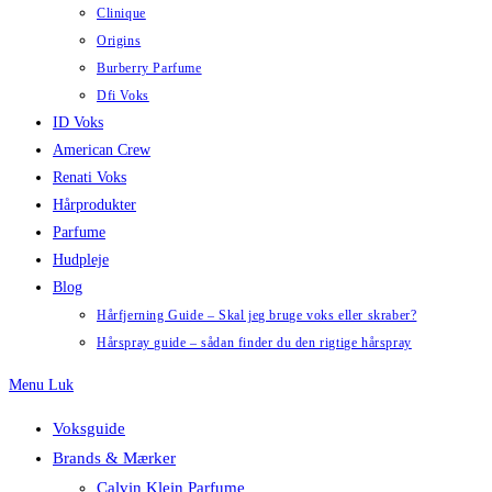
Clinique
Origins
Burberry Parfume
Dfi Voks
ID Voks
American Crew
Renati Voks
Hårprodukter
Parfume
Hudpleje
Blog
Hårfjerning Guide – Skal jeg bruge voks eller skraber?
Hårspray guide – sådan finder du den rigtige hårspray
Menu
Luk
Voksguide
Brands & Mærker
Calvin Klein Parfume