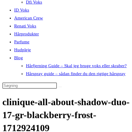
Dfi Voks
ID Voks
American Crew
Renati Voks
Hårprodukter
Parfume
Hudpleje
Blog
Hårfjerning Guide – Skal jeg bruge voks eller skraber?
Hårspray guide – sådan finder du den rigtige hårspray
clinique-all-about-shadow-duo-
17-gr-blackberry-frost-
1712924109