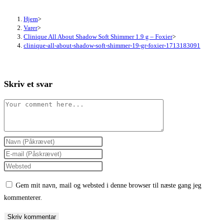
Hjem
>
Varer
>
Clinique All About Shadow Soft Shimmer 1.9 g – Foxier
>
clinique-all-about-shadow-soft-shimmer-19-gr-foxier-1713183091
Skriv et svar
Comment
Enter
your
Enter
name
your
Enter
or
email
your
Gem mit navn, mail og websted i denne browser til næste gang jeg
username
address
website
kommenterer.
to
to
URL
comment
comment
(optional)