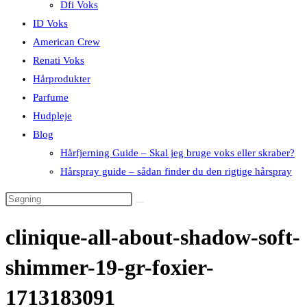
Dfi Voks
ID Voks
American Crew
Renati Voks
Hårprodukter
Parfume
Hudpleje
Blog
Hårfjerning Guide – Skal jeg bruge voks eller skraber?
Hårspray guide – sådan finder du den rigtige hårspray
clinique-all-about-shadow-soft-
shimmer-19-gr-foxier-
1713183091