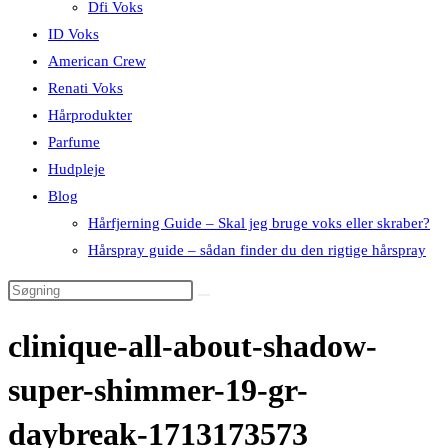
Dfi Voks
ID Voks
American Crew
Renati Voks
Hårprodukter
Parfume
Hudpleje
Blog
Hårfjerning Guide – Skal jeg bruge voks eller skraber?
Hårspray guide – sådan finder du den rigtige hårspray
clinique-all-about-shadow-
super-shimmer-19-gr-
daybreak-1713173573