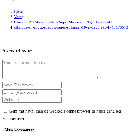
Hjem
>
Varer
>
Clinique All About Shadow Super Shimmer 1.9 g – Daybreak
>
clinique-all-about-shadow-super-shimmer-19-gr-daybreak-1713173573
Skriv et svar
Comment
Enter
your
Enter
name
your
Enter
or
email
your
Gem mit navn, mail og websted i denne browser til næste gang jeg
username
address
website
kommenterer.
to
to
URL
comment
comment
(optional)