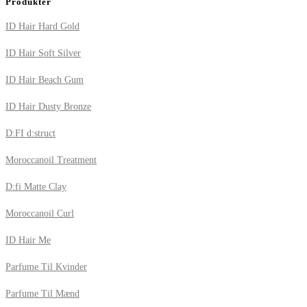
Produkter
ID Hair Hard Gold
ID Hair Soft Silver
ID Hair Beach Gum
ID Hair Dusty Bronze
D:FI d:struct
Moroccanoil Treatment
D:fi Matte Clay
Moroccanoil Curl
ID Hair Me
Parfume Til Kvinder
Parfume Til Mænd