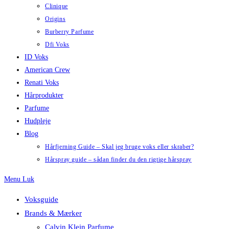
Clinique
Origins
Burberry Parfume
Dfi Voks
ID Voks
American Crew
Renati Voks
Hårprodukter
Parfume
Hudpleje
Blog
Hårfjerning Guide – Skal jeg bruge voks eller skraber?
Hårspray guide – sådan finder du den rigtige hårspray
Menu
Luk
Voksguide
Brands & Mærker
Calvin Klein Parfume