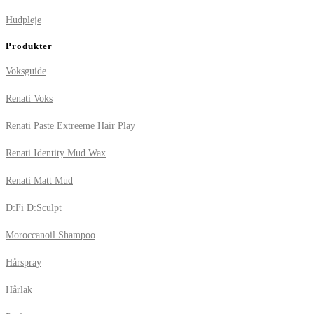
Hudpleje
Produkter
Voksguide
Renati Voks
Renati Paste Extreeme Hair Play
Renati Identity Mud Wax
Renati Matt Mud
D:Fi D:Sculpt
Moroccanoil Shampoo
Hårspray
Hårlak