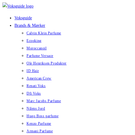
Skip
to
Voksguide
content
Brands & Mærker
Calvin Klein Parfume
Ecooking
Moroccanoil
Parfume Versace
Ole Henriksen Produkter
ID Hair
American Crew
Renati Voks
Dfi Voks
Marc Jacobs Parfume
Nilens Jord
Hugo Boss parfume
Kenzo Parfume
Armani Parfume