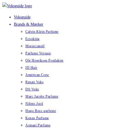
Skip
to
Voksguide
content
Brands & Mærker
Calvin Klein Parfume
Ecooking
Moroccanoil
Parfume Versace
Ole Henriksen Produkter
ID Hair
American Crew
Renati Voks
Dfi Voks
Marc Jacobs Parfume
Nilens Jord
Hugo Boss parfume
Kenzo Parfume
Armani Parfume