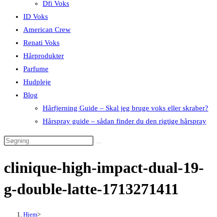
Dfi Voks
ID Voks
American Crew
Renati Voks
Hårprodukter
Parfume
Hudpleje
Blog
Hårfjerning Guide – Skal jeg bruge voks eller skraber?
Hårspray guide – sådan finder du den rigtige hårspray
clinique-high-impact-dual-19-
g-double-latte-1713271411
Hjem
>