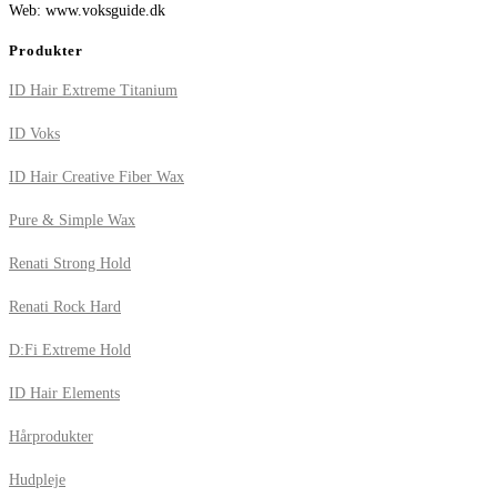
Web: www.voksguide.dk
Produkter
ID Hair Extreme Titanium
ID Voks
ID Hair Creative Fiber Wax
Pure & Simple Wax
Renati Strong Hold
Renati Rock Hard
D:Fi Extreme Hold
ID Hair Elements
Hårprodukter
Hudpleje