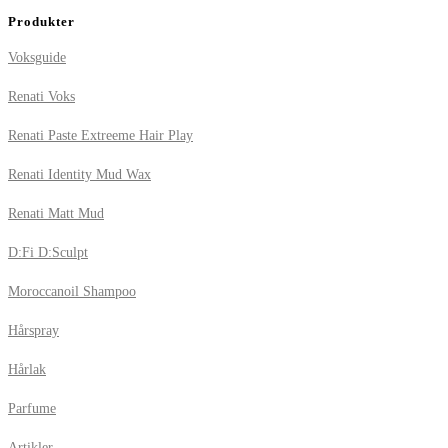
Produkter
Voksguide
Renati Voks
Renati Paste Extreeme Hair Play
Renati Identity Mud Wax
Renati Matt Mud
D:Fi D:Sculpt
Moroccanoil Shampoo
Hårspray
Hårlak
Parfume
Artikler