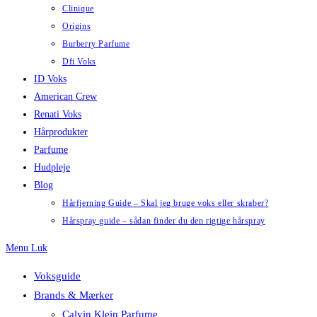
Clinique
Origins
Burberry Parfume
Dfi Voks
ID Voks
American Crew
Renati Voks
Hårprodukter
Parfume
Hudpleje
Blog
Hårfjerning Guide – Skal jeg bruge voks eller skraber?
Hårspray guide – sådan finder du den rigtige hårspray
Menu
Luk
Voksguide
Brands & Mærker
Calvin Klein Parfume