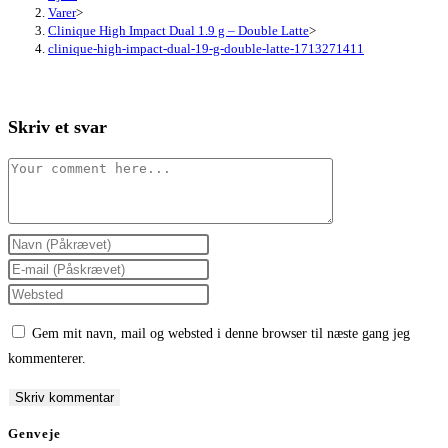
Varer
>
Clinique High Impact Dual 1.9 g – Double Latte
>
clinique-high-impact-dual-19-g-double-latte-1713271411
Skriv et svar
Comment
Enter
your
Enter
name
your
Enter
or
email
your
Gem mit navn, mail og websted i denne browser til næste gang jeg
username
address
website
kommenterer.
to
to
URL
comment
comment
(optional)
Genveje