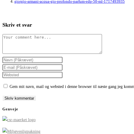
giorgio-armani-acqua-gio-profondo-parfum-edp-50-ml-1717493935
Skriv et svar
Comment
Enter
your
Enter
name
your
Enter
or
email
your
Gem mit navn, mail og websted i denne browser til næste gang jeg komm
username
address
website
to
to
URL
comment
comment
(optional)
Genveje