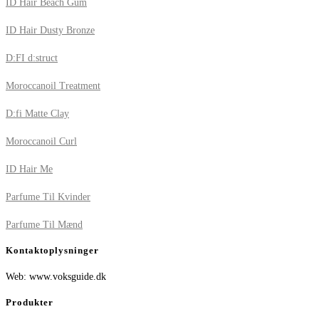
ID Hair Beach Gum
ID Hair Dusty Bronze
D:FI d:struct
Moroccanoil Treatment
D:fi Matte Clay
Moroccanoil Curl
ID Hair Me
Parfume Til Kvinder
Parfume Til Mænd
Kontaktoplysninger
Web: www.voksguide.dk
Produkter