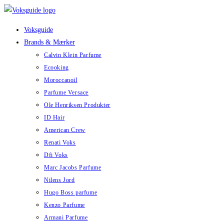
Skip
to
Voksguide
content
Brands & Mærker
Calvin Klein Parfume
Ecooking
Moroccanoil
Parfume Versace
Ole Henriksen Produkter
ID Hair
American Crew
Renati Voks
Dfi Voks
Marc Jacobs Parfume
Nilens Jord
Hugo Boss parfume
Kenzo Parfume
Armani Parfume