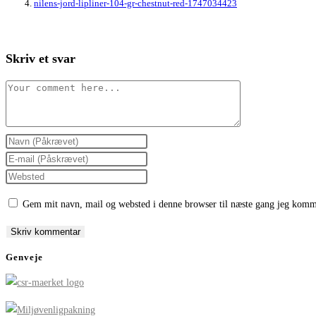
nilens-jord-lipliner-104-gr-chestnut-red-1747034423
Skriv et svar
Comment
Enter
your
Enter
name
your
Enter
or
email
your
Gem mit navn, mail og websted i denne browser til næste gang jeg komm
username
address
website
to
to
URL
comment
comment
(optional)
Genveje