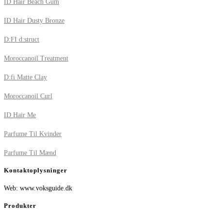
ID Hair Beach Gum
ID Hair Dusty Bronze
D:FI d:struct
Moroccanoil Treatment
D:fi Matte Clay
Moroccanoil Curl
ID Hair Me
Parfume Til Kvinder
Parfume Til Mænd
Kontaktoplysninger
Web: www.voksguide.dk
Produkter