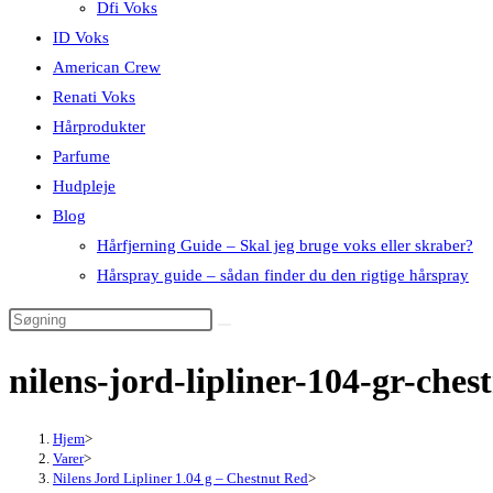
Dfi Voks
ID Voks
American Crew
Renati Voks
Hårprodukter
Parfume
Hudpleje
Blog
Hårfjerning Guide – Skal jeg bruge voks eller skraber?
Hårspray guide – sådan finder du den rigtige hårspray
nilens-jord-lipliner-104-gr-che
Hjem
>
Varer
>
Nilens Jord Lipliner 1.04 g – Chestnut Red
>