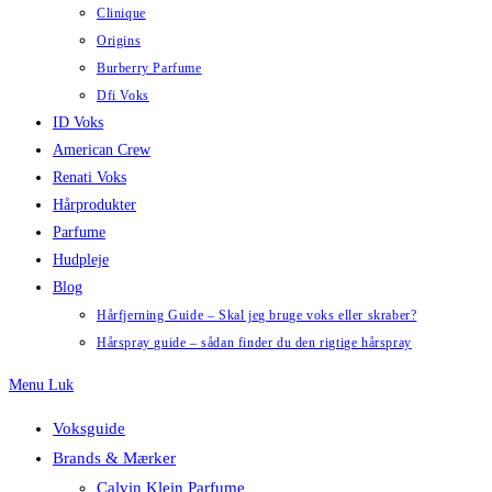
Clinique
Origins
Burberry Parfume
Dfi Voks
ID Voks
American Crew
Renati Voks
Hårprodukter
Parfume
Hudpleje
Blog
Hårfjerning Guide – Skal jeg bruge voks eller skraber?
Hårspray guide – sådan finder du den rigtige hårspray
Menu
Luk
Voksguide
Brands & Mærker
Calvin Klein Parfume