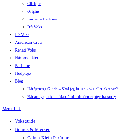
Clinique
Origins
Burberry Parfume
Dfi Voks
ID Voks
American Crew
Renati Voks
Hårprodukter
Parfume
Hudpleje
Blog
Hårfjerning Guide – Skal jeg bruge voks eller skraber?
Hårspray guide – sådan finder du den rigtige hårspray
Menu
Luk
Voksguide
Brands & Mærker
Calvin Klein Parfume