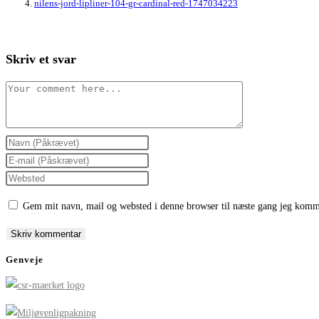
nilens-jord-lipliner-104-gr-cardinal-red-1747034223
Skriv et svar
Comment
Enter
your
Enter
name
your
Enter
or
email
your
Gem mit navn, mail og websted i denne browser til næste gang jeg komm
username
address
website
to
to
URL
comment
comment
(optional)
Genveje