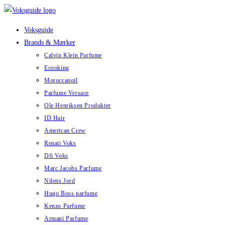
Skip
to
Voksguide
content
Brands & Mærker
Calvin Klein Parfume
Ecooking
Moroccanoil
Parfume Versace
Ole Henriksen Produkter
ID Hair
American Crew
Renati Voks
Dfi Voks
Marc Jacobs Parfume
Nilens Jord
Hugo Boss parfume
Kenzo Parfume
Armani Parfume