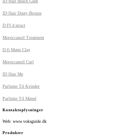
ID Hair Beach Gum
ID Hair Dusty Bronze
D:FI d:struct
Moroccanoil Treatment
D:fi Matte Clay
Moroccanoil Curl
ID Hair Me
Parfume Til Kvinder
Parfume Til Mænd
Kontaktoplysninger
Web: www.voksguide.dk
Produkter