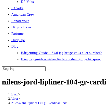
Dfi Voks
ID Voks
American Crew
Renati Voks
Hårprodukter
Parfume
Hudpleje
Blog
Hårfjerning Guide – Skal jeg bruge voks eller skraber?
Hårspray guide – sådan finder du den rigtige hårspray
nilens-jord-lipliner-104-gr-car
Hjem
>
Varer
>
Nilens Jord Lipliner 1.04 g – Cardinal Red
>