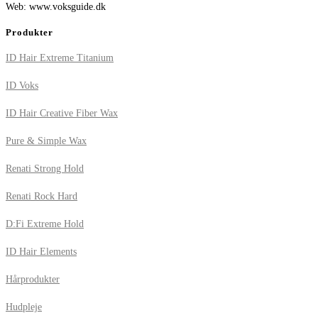
Web: www.voksguide.dk
Produkter
ID Hair Extreme Titanium
ID Voks
ID Hair Creative Fiber Wax
Pure & Simple Wax
Renati Strong Hold
Renati Rock Hard
D:Fi Extreme Hold
ID Hair Elements
Hårprodukter
Hudpleje