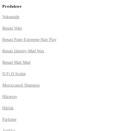
Produkter
Voksguide
Renati Voks
Renati Paste Extreeme Hair Play
Renati Identity Mud Wax
Renati Matt Mud
D:Fi D:Sculpt
Moroccanoil Shampoo
Hårspray
Hårlak
Parfume
Artikler