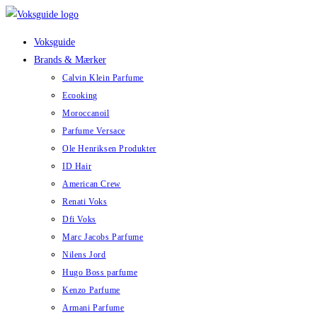
Skip
to
Voksguide
content
Brands & Mærker
Calvin Klein Parfume
Ecooking
Moroccanoil
Parfume Versace
Ole Henriksen Produkter
ID Hair
American Crew
Renati Voks
Dfi Voks
Marc Jacobs Parfume
Nilens Jord
Hugo Boss parfume
Kenzo Parfume
Armani Parfume