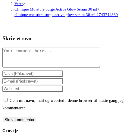
Varer
>
Clinique Moisture Surge Active Glow Serum 30 ml
>
clinique-moisture-surge-active-glow-serum-30-ml-1743744380
Skriv et svar
Comment
Enter
your
Enter
name
your
Enter
or
email
your
Gem mit navn, mail og websted i denne browser til næste gang jeg
username
address
website
kommenterer.
to
to
URL
comment
comment
(optional)
Genveje