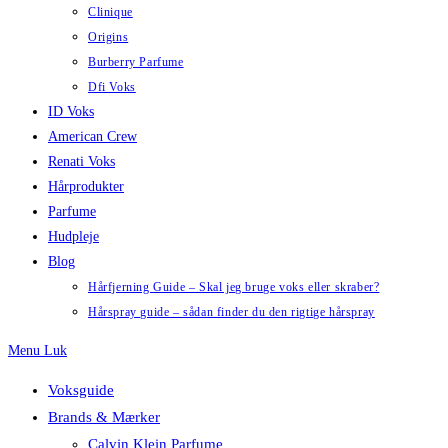
Clinique
Origins
Burberry Parfume
Dfi Voks
ID Voks
American Crew
Renati Voks
Hårprodukter
Parfume
Hudpleje
Blog
Hårfjerning Guide – Skal jeg bruge voks eller skraber?
Hårspray guide – sådan finder du den rigtige hårspray
Menu
Luk
Voksguide
Brands & Mærker
Calvin Klein Parfume