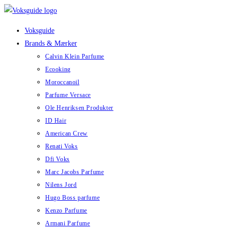
Skip
to
Voksguide
content
Brands & Mærker
Calvin Klein Parfume
Ecooking
Moroccanoil
Parfume Versace
Ole Henriksen Produkter
ID Hair
American Crew
Renati Voks
Dfi Voks
Marc Jacobs Parfume
Nilens Jord
Hugo Boss parfume
Kenzo Parfume
Armani Parfume