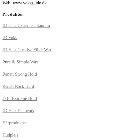
Web: www.voksguide.dk
Produkter
ID Hair Extreme Titanium
ID Voks
ID Hair Creative Fiber Wax
Pure & Simple Wax
Renati Strong Hold
Renati Rock Hard
D:Fi Extreme Hold
ID Hair Elements
Hårprodukter
Hudpleje