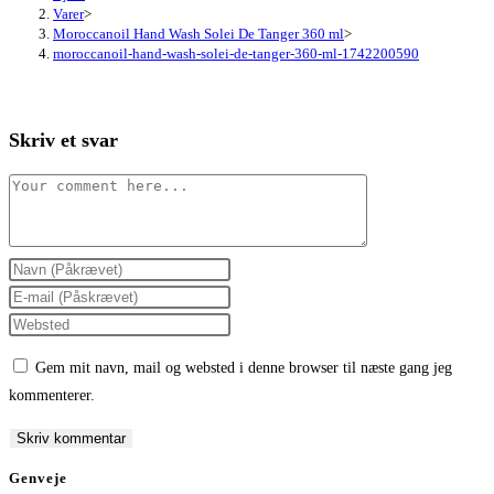
Varer
>
Moroccanoil Hand Wash Solei De Tanger 360 ml
>
moroccanoil-hand-wash-solei-de-tanger-360-ml-1742200590
Skriv et svar
Comment
Enter
your
Enter
name
your
Enter
or
email
your
Gem mit navn, mail og websted i denne browser til næste gang jeg
username
address
website
kommenterer.
to
to
URL
comment
comment
(optional)
Genveje