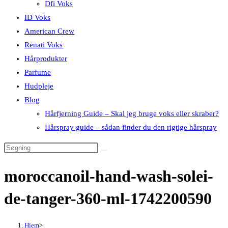
Dfi Voks
ID Voks
American Crew
Renati Voks
Hårprodukter
Parfume
Hudpleje
Blog
Hårfjerning Guide – Skal jeg bruge voks eller skraber?
Hårspray guide – sådan finder du den rigtige hårspray
moroccanoil-hand-wash-solei-
de-tanger-360-ml-1742200590
Hjem
>