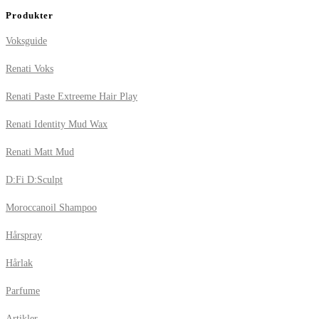
Produkter
Voksguide
Renati Voks
Renati Paste Extreeme Hair Play
Renati Identity Mud Wax
Renati Matt Mud
D:Fi D:Sculpt
Moroccanoil Shampoo
Hårspray
Hårlak
Parfume
Artikler