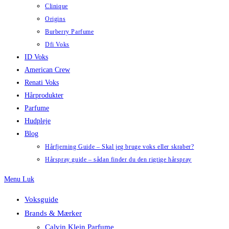
Clinique
Origins
Burberry Parfume
Dfi Voks
ID Voks
American Crew
Renati Voks
Hårprodukter
Parfume
Hudpleje
Blog
Hårfjerning Guide – Skal jeg bruge voks eller skraber?
Hårspray guide – sådan finder du den rigtige hårspray
Menu
Luk
Voksguide
Brands & Mærker
Calvin Klein Parfume