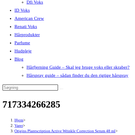
Dfi Voks
ID Voks
American Crew
Renati Voks
Hårprodukter
Parfume
Hudpleje
Blog
Hårfjerning Guide – Skal jeg bruge voks eller skraber?
Hårspray guide – sådan finder du den rigtige hårspray
717334266285
Hjem
>
Varer
>
Origins Plantscription Active Wrinkle Correction Serum 48 ml
>