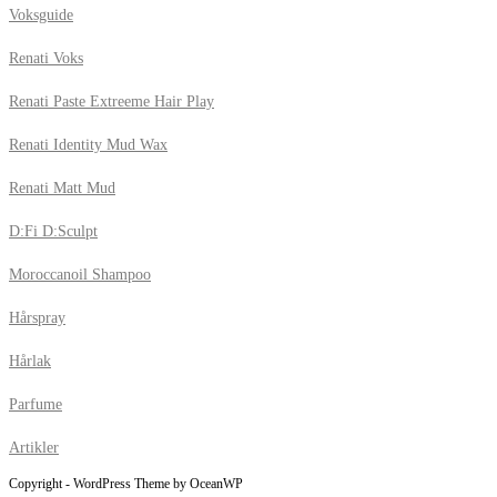
Voksguide
Renati Voks
Renati Paste Extreeme Hair Play
Renati Identity Mud Wax
Renati Matt Mud
D:Fi D:Sculpt
Moroccanoil Shampoo
Hårspray
Hårlak
Parfume
Artikler
Copyright - WordPress Theme by OceanWP