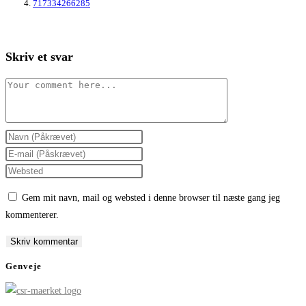
717334266285
Skriv et svar
Comment
Enter
your
Enter
name
your
Enter
or
email
your
Gem mit navn, mail og websted i denne browser til næste gang jeg
username
address
website
kommenterer.
to
to
URL
comment
comment
(optional)
Genveje