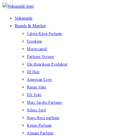
Skip
to
Voksguide
content
Brands & Mærker
Calvin Klein Parfume
Ecooking
Moroccanoil
Parfume Versace
Ole Henriksen Produkter
ID Hair
American Crew
Renati Voks
Dfi Voks
Marc Jacobs Parfume
Nilens Jord
Hugo Boss parfume
Kenzo Parfume
Armani Parfume