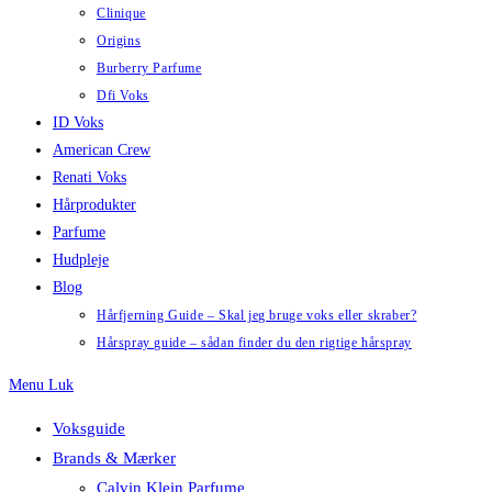
Clinique
Origins
Burberry Parfume
Dfi Voks
ID Voks
American Crew
Renati Voks
Hårprodukter
Parfume
Hudpleje
Blog
Hårfjerning Guide – Skal jeg bruge voks eller skraber?
Hårspray guide – sådan finder du den rigtige hårspray
Menu
Luk
Voksguide
Brands & Mærker
Calvin Klein Parfume