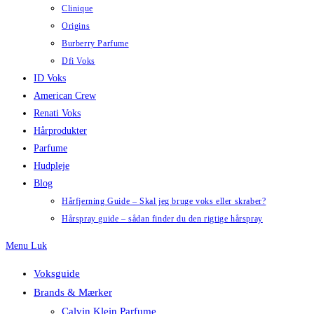
Clinique
Origins
Burberry Parfume
Dfi Voks
ID Voks
American Crew
Renati Voks
Hårprodukter
Parfume
Hudpleje
Blog
Hårfjerning Guide – Skal jeg bruge voks eller skraber?
Hårspray guide – sådan finder du den rigtige hårspray
Menu
Luk
Voksguide
Brands & Mærker
Calvin Klein Parfume