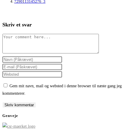
7290113145276_3
Skriv et svar
Comment
Enter
your
Enter
name
your
Enter
or
email
your
Gem mit navn, mail og websted i denne browser til næste gang jeg
username
address
website
kommenterer.
to
to
URL
comment
comment
(optional)
Genveje