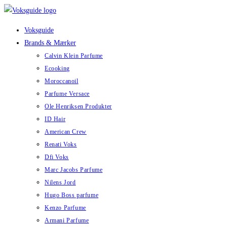
Skip
to
Voksguide
content
Brands & Mærker
Calvin Klein Parfume
Ecooking
Moroccanoil
Parfume Versace
Ole Henriksen Produkter
ID Hair
American Crew
Renati Voks
Dfi Voks
Marc Jacobs Parfume
Nilens Jord
Hugo Boss parfume
Kenzo Parfume
Armani Parfume