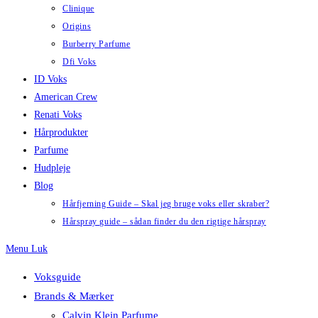
Clinique
Origins
Burberry Parfume
Dfi Voks
ID Voks
American Crew
Renati Voks
Hårprodukter
Parfume
Hudpleje
Blog
Hårfjerning Guide – Skal jeg bruge voks eller skraber?
Hårspray guide – sådan finder du den rigtige hårspray
Menu
Luk
Voksguide
Brands & Mærker
Calvin Klein Parfume