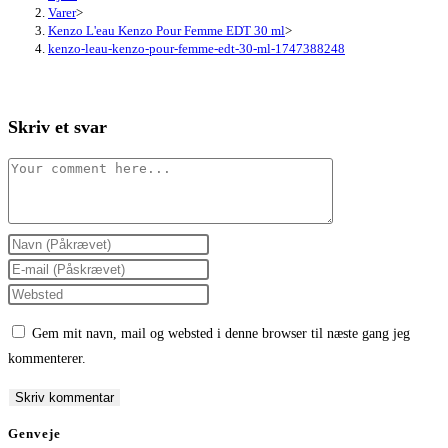
Varer
>
Kenzo L'eau Kenzo Pour Femme EDT 30 ml
>
kenzo-leau-kenzo-pour-femme-edt-30-ml-1747388248
Skriv et svar
Comment
Enter
your
Enter
name
your
Enter
or
email
your
Gem mit navn, mail og websted i denne browser til næste gang jeg
username
address
website
kommenterer.
to
to
URL
comment
comment
(optional)
Genveje