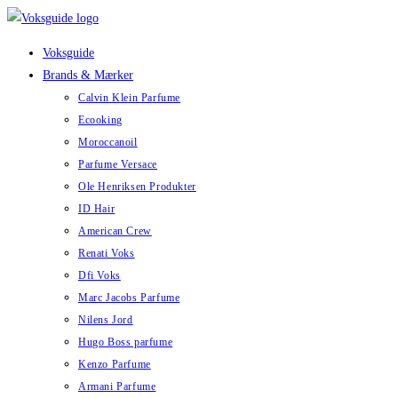
Skip
to
Voksguide
content
Brands & Mærker
Calvin Klein Parfume
Ecooking
Moroccanoil
Parfume Versace
Ole Henriksen Produkter
ID Hair
American Crew
Renati Voks
Dfi Voks
Marc Jacobs Parfume
Nilens Jord
Hugo Boss parfume
Kenzo Parfume
Armani Parfume