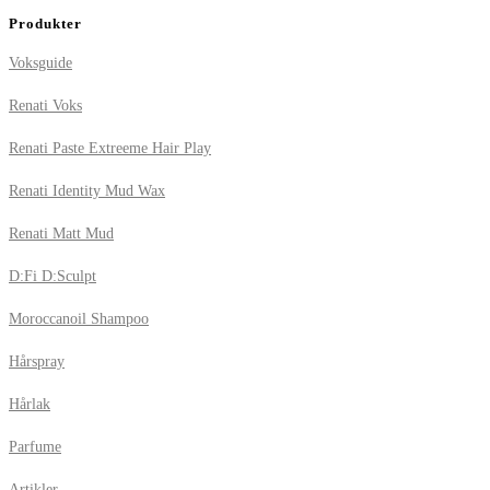
Produkter
Voksguide
Renati Voks
Renati Paste Extreeme Hair Play
Renati Identity Mud Wax
Renati Matt Mud
D:Fi D:Sculpt
Moroccanoil Shampoo
Hårspray
Hårlak
Parfume
Artikler