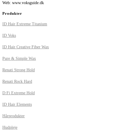
Web: www.voksguide.dk
Produkter
ID Hair Extreme Titanium
ID Voks
ID Hair Creative Fiber Wax
Pure & Simple Wax
Renati Strong Hold
Renati Rock Hard
D:Fi Extreme Hold
ID Hair Elements
Hårprodukter
Hudpleje