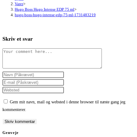
Varer
>
Hugo Boss Hugo Intense EDP 75 ml
>
hugo-boss-hugo-intense-edp-75-ml-1731483219
Skriv et svar
Comment
Enter
your
Enter
name
your
Enter
or
email
your
Gem mit navn, mail og websted i denne browser til næste gang jeg
username
address
website
kommenterer.
to
to
URL
comment
comment
(optional)
Genveje