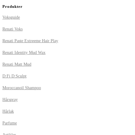
Produkter
Voksguide
Renati Voks
Renati Paste Extreeme Hair Play
Renati Identity Mud Wax
Renati Matt Mud
D:Fi D:Sculpt
Moroccanoil Shampoo
Hårspray
Hårlak
Parfume
Artikler