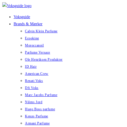
Skip
to
Voksguide
content
Brands & Mærker
Calvin Klein Parfume
Ecooking
Moroccanoil
Parfume Versace
Ole Henriksen Produkter
ID Hair
American Crew
Renati Voks
Dfi Voks
Marc Jacobs Parfume
Nilens Jord
Hugo Boss parfume
Kenzo Parfume
Armani Parfume