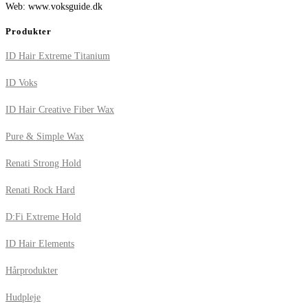
Web: www.voksguide.dk
Produkter
ID Hair Extreme Titanium
ID Voks
ID Hair Creative Fiber Wax
Pure & Simple Wax
Renati Strong Hold
Renati Rock Hard
D:Fi Extreme Hold
ID Hair Elements
Hårprodukter
Hudpleje