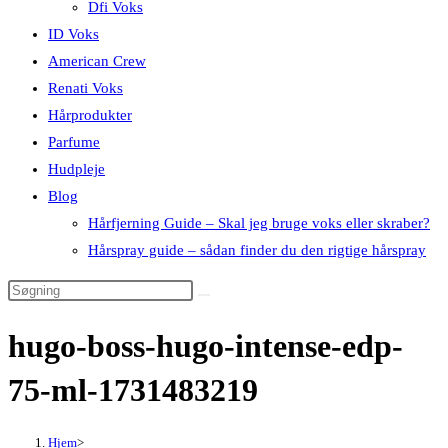
Dfi Voks
ID Voks
American Crew
Renati Voks
Hårprodukter
Parfume
Hudpleje
Blog
Hårfjerning Guide – Skal jeg bruge voks eller skraber?
Hårspray guide – sådan finder du den rigtige hårspray
hugo-boss-hugo-intense-edp-
75-ml-1731483219
Hjem
>