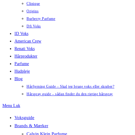
Clinique
Origins
Burberry Parfume
Dfi Voks
ID Voks
American Crew
Renati Voks
Hårprodukter
Parfume
Hudpleje
Blog
Hårfjerning Guide – Skal jeg bruge voks eller skraber?
Hårspray guide – sådan finder du den rigtige hårspray
Menu
Luk
Voksguide
Brands & Mærker
Calvin Klein Parfume