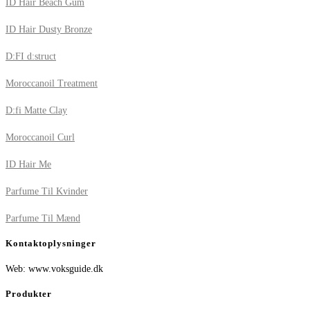
ID Hair Beach Gum
ID Hair Dusty Bronze
D:FI d:struct
Moroccanoil Treatment
D:fi Matte Clay
Moroccanoil Curl
ID Hair Me
Parfume Til Kvinder
Parfume Til Mænd
Kontaktoplysninger
Web: www.voksguide.dk
Produkter