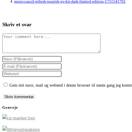
moroccanoil-refresh-nourish-go-kit-dark-limited-edition-1751541792
Skriv et svar
Comment
Enter
your
Enter
name
your
Enter
or
email
your
Gem mit navn, mail og websted i denne browser til næste gang jeg komm
username
address
website
to
to
URL
comment
comment
(optional)
Genveje