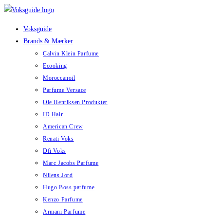
Skip
to
Voksguide
content
Brands & Mærker
Calvin Klein Parfume
Ecooking
Moroccanoil
Parfume Versace
Ole Henriksen Produkter
ID Hair
American Crew
Renati Voks
Dfi Voks
Marc Jacobs Parfume
Nilens Jord
Hugo Boss parfume
Kenzo Parfume
Armani Parfume