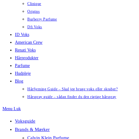
Clinique
Origins
Burberry Parfume
Dfi Voks
ID Voks
American Crew
Renati Voks
Hårprodukter
Parfume
Hudpleje
Blog
Hårfjerning Guide – Skal jeg bruge voks eller skraber?
Hårspray guide – sådan finder du den rigtige hårspray
Menu
Luk
Voksguide
Brands & Mærker
Calvin Klein Parfume