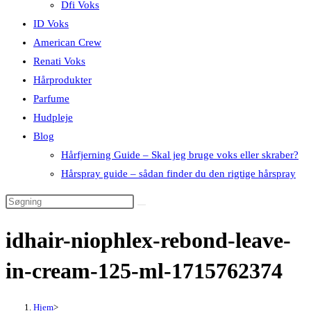
Dfi Voks
ID Voks
American Crew
Renati Voks
Hårprodukter
Parfume
Hudpleje
Blog
Hårfjerning Guide – Skal jeg bruge voks eller skraber?
Hårspray guide – sådan finder du den rigtige hårspray
idhair-niophlex-rebond-leave-
in-cream-125-ml-1715762374
Hjem
>