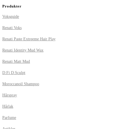
Produkter
Voksguide
Renati Voks
Renati Paste Extreeme Hair Play
Renati Identity Mud Wax
Renati Matt Mud
D:Fi D:Sculpt
Moroccanoil Shampoo
Hårspray
Hårlak
Parfume
Artikler