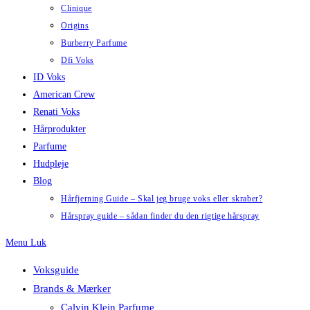
Clinique
Origins
Burberry Parfume
Dfi Voks
ID Voks
American Crew
Renati Voks
Hårprodukter
Parfume
Hudpleje
Blog
Hårfjerning Guide – Skal jeg bruge voks eller skraber?
Hårspray guide – sådan finder du den rigtige hårspray
Menu
Luk
Voksguide
Brands & Mærker
Calvin Klein Parfume