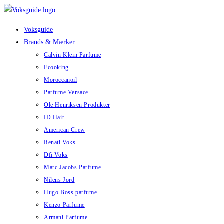
Skip
to
Voksguide
content
Brands & Mærker
Calvin Klein Parfume
Ecooking
Moroccanoil
Parfume Versace
Ole Henriksen Produkter
ID Hair
American Crew
Renati Voks
Dfi Voks
Marc Jacobs Parfume
Nilens Jord
Hugo Boss parfume
Kenzo Parfume
Armani Parfume