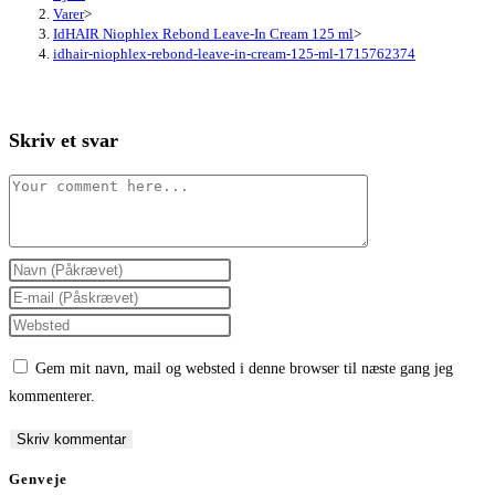
Varer
>
IdHAIR Niophlex Rebond Leave-In Cream 125 ml
>
idhair-niophlex-rebond-leave-in-cream-125-ml-1715762374
Skriv et svar
Comment
Enter
your
Enter
name
your
Enter
or
email
your
Gem mit navn, mail og websted i denne browser til næste gang jeg
username
address
website
kommenterer.
to
to
URL
comment
comment
(optional)
Genveje