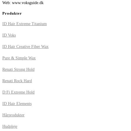
Web: www.voksguide.dk
Produkter
ID Hair Extreme Titanium
ID Voks
ID Hair Creative Fiber Wax
Pure & Simple Wax
Renati Strong Hold
Renati Rock Hard
D:Fi Extreme Hold
ID Hair Elements
Hårprodukter
Hudpleje