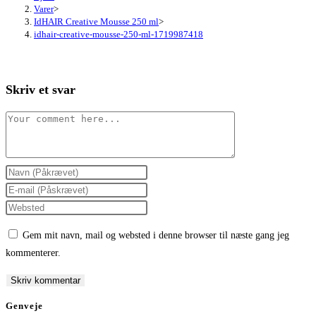
Varer
>
IdHAIR Creative Mousse 250 ml
>
idhair-creative-mousse-250-ml-1719987418
Skriv et svar
Comment
Enter
your
Enter
name
your
Enter
or
email
your
Gem mit navn, mail og websted i denne browser til næste gang jeg
username
address
website
kommenterer.
to
to
URL
comment
comment
(optional)
Genveje