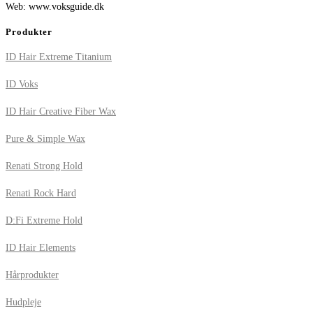
Web: www.voksguide.dk
Produkter
ID Hair Extreme Titanium
ID Voks
ID Hair Creative Fiber Wax
Pure & Simple Wax
Renati Strong Hold
Renati Rock Hard
D:Fi Extreme Hold
ID Hair Elements
Hårprodukter
Hudpleje