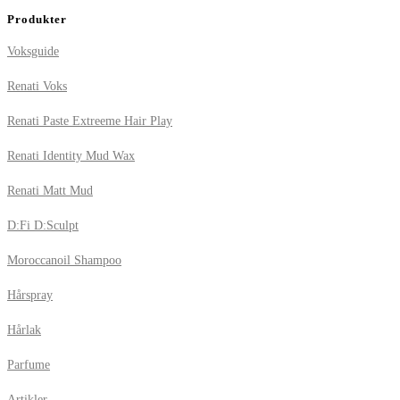
Produkter
Voksguide
Renati Voks
Renati Paste Extreeme Hair Play
Renati Identity Mud Wax
Renati Matt Mud
D:Fi D:Sculpt
Moroccanoil Shampoo
Hårspray
Hårlak
Parfume
Artikler