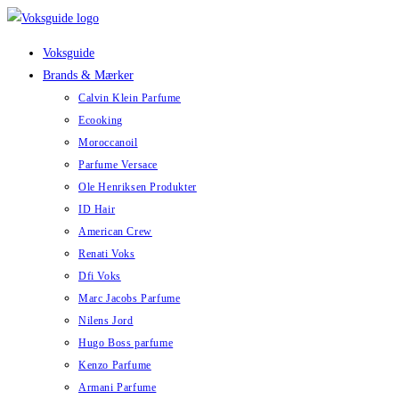
Skip
to
Voksguide
content
Brands & Mærker
Calvin Klein Parfume
Ecooking
Moroccanoil
Parfume Versace
Ole Henriksen Produkter
ID Hair
American Crew
Renati Voks
Dfi Voks
Marc Jacobs Parfume
Nilens Jord
Hugo Boss parfume
Kenzo Parfume
Armani Parfume