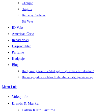
Clinique
Origins
Burberry Parfume
Dfi Voks
ID Voks
American Crew
Renati Voks
Hårprodukter
Parfume
Hudpleje
Blog
Hårfjerning Guide – Skal jeg bruge voks eller skraber?
Hårspray guide – sådan finder du den rigtige hårspray
Menu
Luk
Voksguide
Brands & Mærker
Calvin Klein Parfume