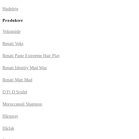
Hudpleje
Produkter
Voksguide
Renati Voks
Renati Paste Extreeme Hair Play
Renati Identity Mud Wax
Renati Matt Mud
D:Fi D:Sculpt
Moroccanoil Shampoo
Hårspray
Hårlak