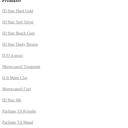
Produkter
ID Hair Hard Gold
ID Hair Soft Silver
ID Hair Beach Gum
ID Hair Dusty Bronze
D:FI d:struct
Moroccanoil Treatment
D:fi Matte Clay
Moroccanoil Curl
ID Hair Me
Parfume Til Kvinder
Parfume Til Mænd