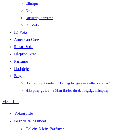
Clinique
Origins
Burberry Parfume
Dfi Voks
ID Voks
American Crew
Renati Voks
Hårprodukter
Parfume
Hudpleje
Blog
Hårfjerning Guide – Skal jeg bruge voks eller skraber?
Hårspray guide – sådan finder du den rigtige hårspray
Menu
Luk
Voksguide
Brands & Mærker
Calvin Klein Parfume