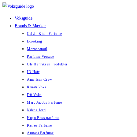
Skip
to
Voksguide
content
Brands & Mærker
Calvin Klein Parfume
Ecooking
Moroccanoil
Parfume Versace
Ole Henriksen Produkter
ID Hair
American Crew
Renati Voks
Dfi Voks
Marc Jacobs Parfume
Nilens Jord
Hugo Boss parfume
Kenzo Parfume
Armani Parfume