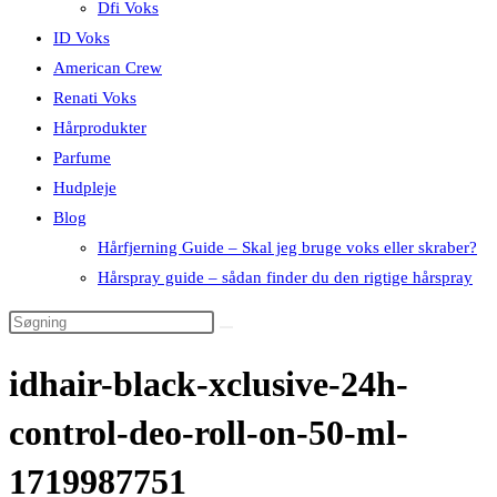
Dfi Voks
ID Voks
American Crew
Renati Voks
Hårprodukter
Parfume
Hudpleje
Blog
Hårfjerning Guide – Skal jeg bruge voks eller skraber?
Hårspray guide – sådan finder du den rigtige hårspray
idhair-black-xclusive-24h-
control-deo-roll-on-50-ml-
1719987751