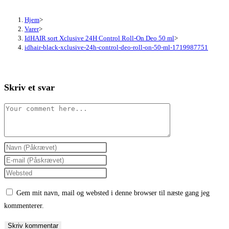
Hjem
>
Varer
>
IdHAIR sort Xclusive 24H Control Roll-On Deo 50 ml
>
idhair-black-xclusive-24h-control-deo-roll-on-50-ml-1719987751
Skriv et svar
Comment
Enter
your
Enter
name
your
Enter
or
email
your
Gem mit navn, mail og websted i denne browser til næste gang jeg
username
address
website
kommenterer.
to
to
URL
comment
comment
(optional)