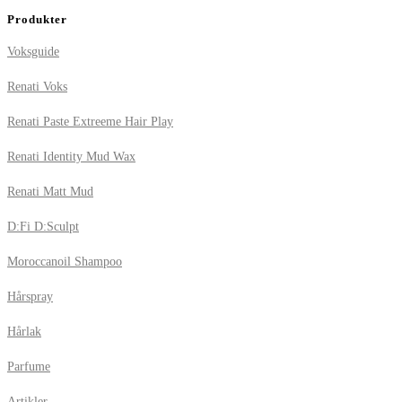
Produkter
Voksguide
Renati Voks
Renati Paste Extreeme Hair Play
Renati Identity Mud Wax
Renati Matt Mud
D:Fi D:Sculpt
Moroccanoil Shampoo
Hårspray
Hårlak
Parfume
Artikler