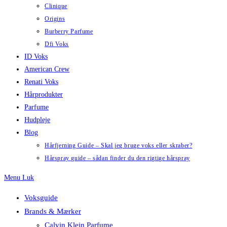
Clinique
Origins
Burberry Parfume
Dfi Voks
ID Voks
American Crew
Renati Voks
Hårprodukter
Parfume
Hudpleje
Blog
Hårfjerning Guide – Skal jeg bruge voks eller skraber?
Hårspray guide – sådan finder du den rigtige hårspray
Menu
Luk
Voksguide
Brands & Mærker
Calvin Klein Parfume