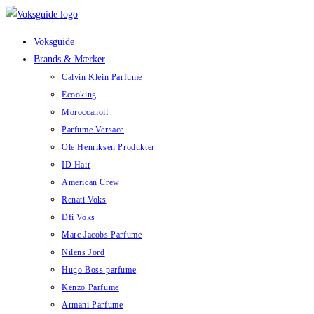
Skip
to
Voksguide
content
Brands & Mærker
Calvin Klein Parfume
Ecooking
Moroccanoil
Parfume Versace
Ole Henriksen Produkter
ID Hair
American Crew
Renati Voks
Dfi Voks
Marc Jacobs Parfume
Nilens Jord
Hugo Boss parfume
Kenzo Parfume
Armani Parfume