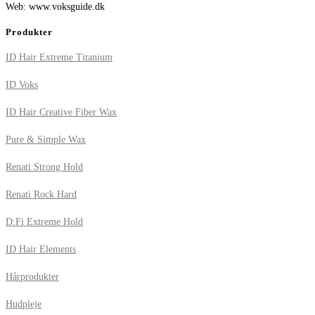
Web: www.voksguide.dk
Produkter
ID Hair Extreme Titanium
ID Voks
ID Hair Creative Fiber Wax
Pure & Simple Wax
Renati Strong Hold
Renati Rock Hard
D:Fi Extreme Hold
ID Hair Elements
Hårprodukter
Hudpleje