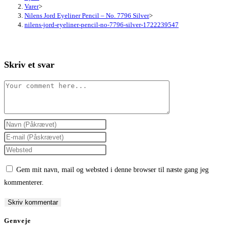
Varer
>
Nilens Jord Eyeliner Pencil – No. 7796 Silver
>
nilens-jord-eyeliner-pencil-no-7796-silver-1722239547
Skriv et svar
Comment
Enter
your
Enter
name
your
Enter
or
email
your
Gem mit navn, mail og websted i denne browser til næste gang jeg
username
address
website
kommenterer.
to
to
URL
comment
comment
(optional)
Genveje