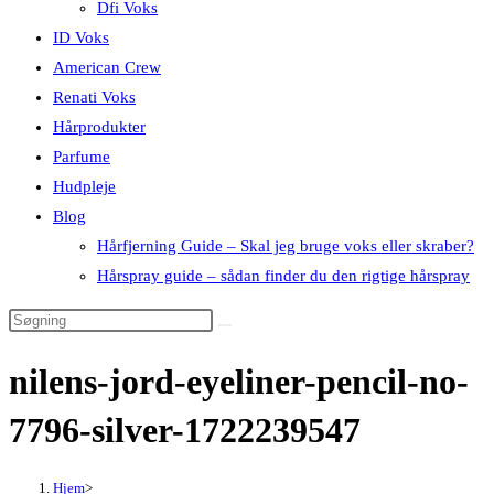
Dfi Voks
ID Voks
American Crew
Renati Voks
Hårprodukter
Parfume
Hudpleje
Blog
Hårfjerning Guide – Skal jeg bruge voks eller skraber?
Hårspray guide – sådan finder du den rigtige hårspray
nilens-jord-eyeliner-pencil-no-
7796-silver-1722239547
Hjem
>